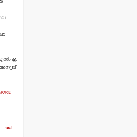
‍
ിലെ
ലാ
ല്‍.എ,
 അനൂജ്
MORE
rural