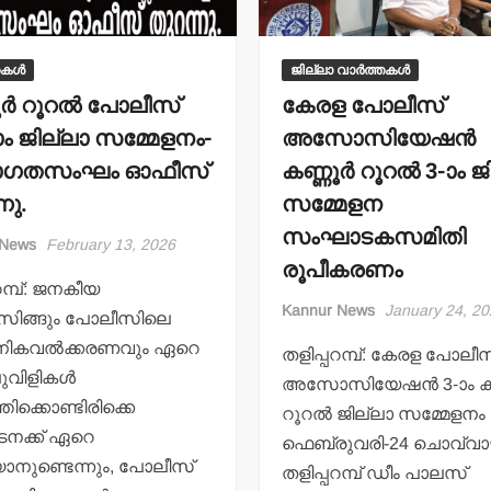
മന്ത്രി അനൂപ് ജേക്കബ്
തളിപ്പറമ്
നാളെ
സെക്രട്ടെറ
പാടിയോട്ടുചാലില്‍
19 പേരെ തര
തകൾ
ജില്ലാ വാർത്തകൾ
മാവേലി സൂപ്പര്‍ സ്റ്റോര്‍
സര്‍ക്കാര്‍
ര്‍ റൂറല്‍ പോലീസ്
കേരള പോലീസ്
ഉദ്ഘാടനം ചെയ്യും.
admin3
Augus
ാം ജില്ലാ സമ്മേളനം-
അസോസിയേഷന്‍
admin3
August 6, 2026
ാഗതസംഘം ഓഫീസ്
കണ്ണൂര്‍ റൂറല്‍ 3-ാം 
നു.
സമ്മേളന
സംഘാടകസമിതി
 News
February 13, 2026
രൂപീകരണം
റമ്പ്: ജനകീയ
Kannur News
January 24, 2
സിങ്ങും പോലീസിലെ
ികവല്‍ക്കരണവും ഏറെ
തളിപ്പറമ്പ്: കേരള പോലീ
ുവിളികള്‍
അസോസിയേഷന്‍ 3-ാം കണ്
്തിക്കൊണ്ടിരിക്കെ
റൂറല്‍ ജില്ലാ സമ്മേളനം
നക്ക് ഏറെ
ഫെബ്രുവരി-24 ചൊവ്വാ
ാനുണ്ടെന്നും, പോലീസ്
തളിപ്പറമ്പ് ഡീം പാലസ്