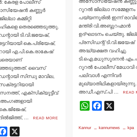
അസോസിയേഷന്‍ കണ്ണൂര്
ര്‍: കേരള പോലീസ്
റൂറല്‍ ജില്ലാ സമ്മേളനം
യേഷന്‍ കണ്ണൂര്‍
പയ്യന്നൂരില്‍ ഇന്ന് രാവ
ജില്ലാ കമ്മിറ്റി
മന്ത്രി വി.അബ്ദുറഹ്മാന്‍
ഹികളെ തെരഞ്ഞെടുത്തു.
ഉദ്ഘാടനം ചെയ്തു. ജില്
ന്റായി ടി.വി.ജയേഷ്,
പ്രസിഡന്റ് ടി.വി.ജയേഷ്
്ടറിയായി കെ.പ്രിയേഷ്,
അദ്ധ്യക്ഷത വഹിച്ചു.
റായി എ.പി.കെ.രാകേഷ്
ടി.ഐ.മധുസൂദനന്‍ എം.എ
വരെയാണ്
റൂറല്‍ പോലീസ് മേധാവി
ഞെടുത്തത്. വൈസ്
പലിവാള്‍ എന്നിവര്‍
ഡന്റായി സിന്ധു മാവില,
മുഖ്യാതിഥികളായിരുന്നു.
െക്രട്ടറിയായി
അഡീ.എസ്.പി …
സനത്ത്, എക്‌സിക്യൂട്ടീവ്
READ 
്റി അംഗങ്ങളായി
W
F
X
കെ.ജിജേഷ്,
h
a
ദില്‍ജിത്ത്, …
READ MORE
at
c
Kannur
kannurnews
kpa
W
F
X
s
e