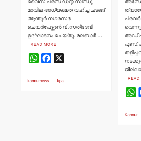
വൈസ് പ്രസിഡന്റ് സിന്ധു
അസോസ
മാവില അധ്യക്ഷത വഹിച്ച ചടങ്ങ്
ത്യാ
ആന്തൂര്‍ നഗരസഭ
പ്രവര്
ചെയര്‍പേഴ്സണ്‍ വി.സതീദേവി
വെന്നു
ഉദ്ഘാടനം ചെയ്തു. മലബാര്‍ …
അഡീഷ
എസ്.പ
READ MORE
തളിപ്പ
W
F
X
നടക്കുന
h
a
ജില്ലാ
at
c
READ
kannurnews
kpa
s
e
A
b
p
o
a
Kannur
p
o
k