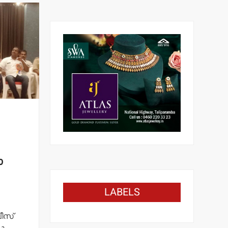
ാ
LABELS
ലീസ്