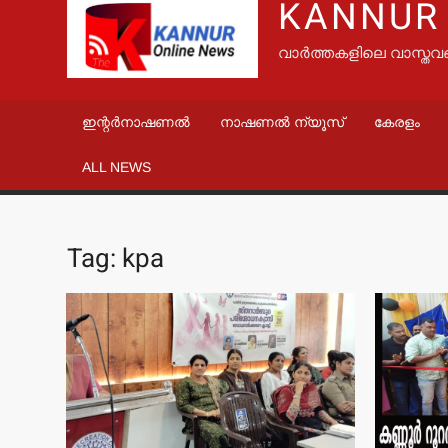
KANNUR
വാർത്തകളിലെ വാസ്തവ
ഇന്റർനാഷണൽ
നാഷണൽ ന്യൂസ്
കേരളം
ALL NEWS
Tag:
kpa