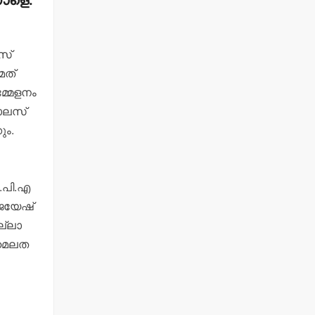
നാളെ.
ീസ്
മത്
മ്മേളനം
പാലസ്
ും.
.പി.എ
.ജയേഷ്
ല്ലാ
േമലത