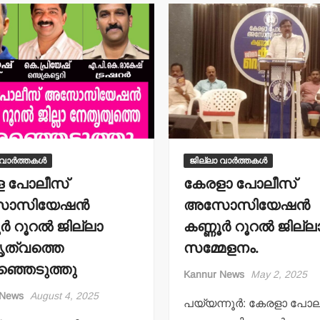
p
o
p
o
p
o
p
o
k
k
 വാർത്തകൾ
ജില്ലാ വാർത്തകൾ
ള പോലീസ്
കേരളാ പോലീസ്
സിയേഷന്‍
അസോസിയേഷന്‍
ര്‍ റൂറല്‍ ജില്ലാ
കണ്ണൂര്‍ റൂറല്‍ ജില്ല
ത്വത്തെ
സമ്മേളനം.
്ഞെടുത്തു
Kannur News
May 2, 2025
 News
August 4, 2025
പയ്യന്നൂര്‍: കേരളാ പോ