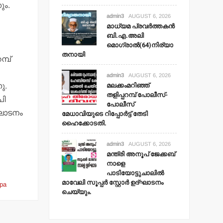
ും.
admin3
AUGUST 6, 2026
മാധ്യമ പ്രവര്‍ത്തകന്‍
ബി.എ.അലി
മൊഗ്രാല്‍(64)നിര്യാ
തനായി
്പ്
admin3
AUGUST 6, 2026
മലക്കംമറിഞ്ഞ്
ു.
തളിപ്പറമ്പ് പോലീസ്-
പി
പോലീസ്
്ഘാടനം
മേധാവിയുടെ റിപ്പോര്‍ട്ട് തേടി
ഹൈക്കോടതി.
admin3
AUGUST 6, 2026
മന്ത്രി അനൂപ് ജേക്കബ്
നാളെ
പാടിയോട്ടുചാലില്‍
മാവേലി സൂപ്പര്‍ സ്റ്റോര്‍ ഉദ്ഘാടനം
pa
ചെയ്യും.