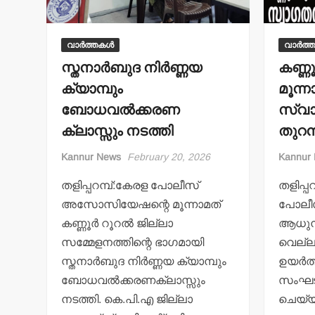
വാർത്തകൾ
വാർത്
സ്തനാര്‍ബുദ നിര്‍ണ്ണയ
കണ്ണൂ
ക്യാമ്പും
മൂന്ന
ബോധവല്‍ക്കരണ
സ്വ
ക്ലാസ്സും നടത്തി
തുറന്
Kannur News
February 20, 2026
Kannur
തളിപ്പറമ്പ്:കേരള പോലീസ്
തളിപ്പ
അസോസിയേഷന്റെ മൂന്നാമത്
പോലീ
കണ്ണൂര്‍ റൂറല്‍ ജില്ലാ
ആധുന
സമ്മേളനത്തിന്റെ ഭാഗമായി
വെല്ല
സ്തനാര്‍ബുദ നിര്‍ണ്ണയ ക്യാമ്പും
ഉയര്‍ത
ബോധവല്‍ക്കരണക്ലാസ്സും
സംഘട
നടത്തി. കെ.പി.എ ജില്ലാ
ചെയ്യ