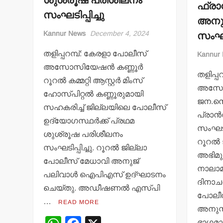
ശുശ്രൂഷ പരിശീലനം
ഫ്രാ
സംഘടിപ്പിച്ചു
അനു
സംഘടി
Kannur News
December 4, 2024
തളിപ്പറമ്പ്: കേരളാ പോലീസ്
Kannur
അസോസിയേഷന്‍ കണ്ണൂര്‍
തളിപ്പ
റൂറല്‍ കമ്മറ്റി ആസ്റ്റര്‍ മിംസ്
അസോസ
ഹോസ്പിറ്റല്‍ കണ്ണൂരുമായി
ജന.സെക
സഹകരിച്ച് ജില്ലയിലെ പോലീസ്
പ്രാന
ഉദ്യോഗസ്ഥര്‍ക്ക് പ്രഥമ
സംഘടിപ
ശുശ്രൂഷ പരിശീലനം
റൂറല്‍ 
സംഘടിപ്പിച്ചു. റൂറല്‍ ജില്ലാ
അഭിമുഖ
പോലീസ് മേധാവി അനുജ്
നാലാമ
പലിവാള്‍ ഐപിഎസ് ഉദ്ഘാടനം
ദിനാച
ചെയ്തു. അഡീഷണല്‍ എസ്പി
പോലീ
…
READ MORE
അനുസ്
ഭാഗമായ