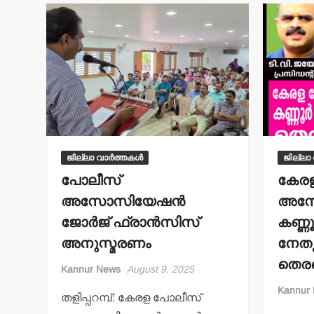
ജില്ലാ വാർത്തകൾ
ജില്ലാ
പോലീസ്
കേര
അസോസിയേഷന്‍
അസോ
ജോര്‍ജ് ഫ്രാന്‍സിസ്
കണ്ണൂ
അനുസ്മരണം
നേതൃ
തെരഞ
Kannur News
August 9, 2025
Kannur
തളിപ്പറമ്പ്: കേരള പോലീസ്