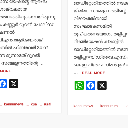
ിയേഷന്റെ ആരംഭം
ഓഡിറ്റോറിയത്തില്‍ നടക്ക
ഗോജ്വലമായ
ജില്ലാ സമ്മേളനത്തിന്റെ
‍ത്തനത്തിലൂടെയായിരുന്നു
വിജയത്തിനായി
ം കണ്ണൂര്‍ റൂറല്‍ പോലീസ്
സംഘാടകസമിതി
ണല്‍
രൂപീകരണയോഗം തളിപ്പറമ
ിഎന്‍.ആര്‍.ജയരാജ്.
റിക്രിയേഷന്‍ ക്ലബ്ബില്‍
റമ്പില്‍ ഫിബ്രവരി 24 ന്
ഓഡിറ്റോറിയത്തില്‍ നടന്ന
്ന മൂന്നാമത് റൂറല്‍
തളിപ്പറമ്പ് ഡിവൈ.എസ്.
 സമ്മേളനത്തിന്റെ …
കെ.ഇ.പ്രേമചന്ദ്രന്‍ ഉദ
 MORE
…
READ MORE
W
F
X
W
F
X
h
a
h
a
t
c
at
c
kannurnews
kpa
rural
kannurnews
kannurrural
k
s
e
s
e
A
b
A
b