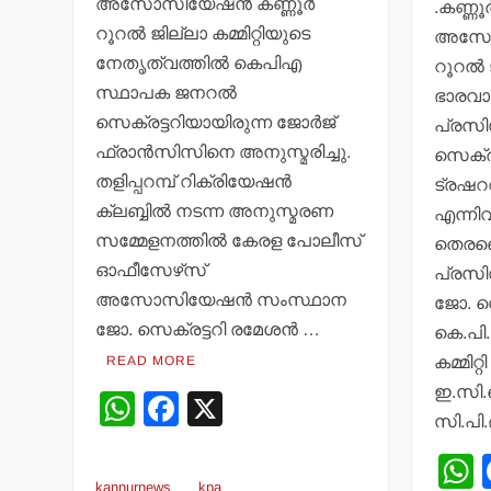
അസോസിയേഷന്‍ കണ്ണൂര്‍
.കണ്ണൂ
റൂറല്‍ ജില്ലാ കമ്മിറ്റിയുടെ
അസോസി
നേതൃത്വത്തില്‍ കെപിഎ
റൂറല്‍ 
സ്ഥാപക ജനറല്‍
ഭാരവാ
സെക്രട്ടറിയായിരുന്ന ജോര്‍ജ്
പ്രസിഡ
ഫ്രാന്‍സിസിനെ അനുസ്മരിച്ചു.
സെക്രട
തളിപ്പറമ്പ് റിക്രിയേഷന്‍
ട്രഷറ
ക്ലബ്ബില്‍ നടന്ന അനുസ്മരണ
എന്നി
സമ്മേളനത്തില്‍ കേരള പോലീസ്
തെരഞ്
ഓഫീസേഴ്‌സ്
പ്രസി
അസോസിയേഷന്‍ സംസ്ഥാന
ജോ. സ
ജോ. സെക്രട്ടറി രമേശന്‍ …
കെ.പി.
READ MORE
കമ്മിറ
ഇ.സി.
W
F
X
സി.പി.
h
a
at
c
kannurnews
kpa