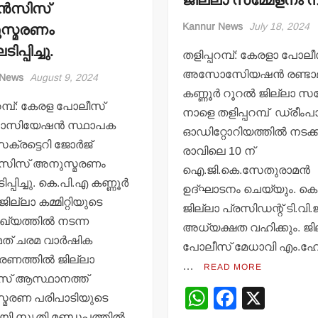
ജില്ലാ സമ്മേളനം 
ന്‍സിസ്
സ്മരണം
Kannur News
July 18, 2024
പ്പിച്ചു.
തളിപ്പറമ്പ്: കേരളാ പോല
അസോസിേയഷന്‍ രണ്ടാ
 News
August 9, 2024
കണ്ണൂര്‍ റൂറല്‍ ജില്ലാ സ
റമ്പ്: കേരള പോലീസ്
നാളെ തളിപ്പറമ്പ് ഡ്രീം
ിയേഷന്‍ സ്ഥാപക
ഓഡിറ്റോറിയത്തില്‍ നടക്ക
്രട്ടെറി ജോര്‍ജ്
രാവിലെ 10 ന്
്‍സിസ് അനുസ്മരണം
ഐ.ജി.കെ.സേതുരാമന്‍
്പിച്ചു. കെ.പി.എ കണ്ണൂര്‍
ഉദ്ഘാടനം ചെയ്യും. കെ
ജില്ലാ കമ്മിറ്റിയുടെ
ജില്ലാ പ്രസിഡന്റ് ടി.വി
്യത്തില്‍ നടന്ന
അധ്യക്ഷത വഹിക്കും. ജി
ത് ചരമ വാര്‍ഷിക
പോലീസ് മേധാവി എം.ഹ
രണത്തില്‍ ജില്ലാ
…
READ MORE
സ് ആസ്ഥാനത്ത്
W
F
X
മരണ പരിപാടിയുടെ
ി സ്മൃതി മണ്ഡപത്തില്‍