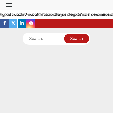
Skip
to
്പറമ്പ് പോലീസ്-പോലീസ് മേധാവിയുടെ റിപ്പോര്‍ട്ട് തേടി ഹൈക്കോടതി.
content
facebook
twitter
linkedin
instagram
Search