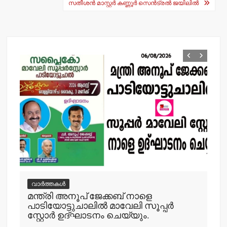
navigation
p
o
സതീശന്‍ മാസ്റ്റര്‍ കണ്ണൂര്‍ സെന്‍ട്രല്‍ ജയിലില്‍
k
വാർത്തകൾ
വ
മന്ത്രി അനൂപ് ജേക്കബ് നാളെ
പിക
ി
പാടിയോട്ടുചാലില്‍ മാവേലി സൂപ്പര്‍
യാ
സ്റ്റോര്‍ ഉദ്ഘാടനം ചെയ്യും.
adm