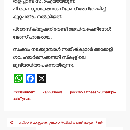
തളിപ്പറമ്പ് സി.ഐയായിരുന്ന
പി.കെ.സുധാകരനാണ് കേസ് അന്വേഷിച്ച്
കുറ്റപത്രം നല്‍കിയത്.
പ്രോസിക്യൂഷന് വേണ്ടി അഡ്വ.ഷെറിമോള്‍
ജോസ് ഹാജരായി.
സംഭവം നടക്കുമ്പോള്‍ സതീഷ്‌കുമാര്‍ അരോളി
ഗവ.ഹയര്‍സെക്കണ്ടറി സ്‌കൂളിലെ
മുഖ്യാധ്യാപകനായിരുന്നു.
W
F
X
h
a
imprisonment
kannurnews
poccso-satheeshkumarkpv-
at
c
upto7years
s
e
A
b
Post
p
o
സതീശന്‍ മാസ്റ്റര്‍ കുറ്റക്കാരന്‍-വിധി ഉച്ചക്ക് ഒരുമണിക്ക്-