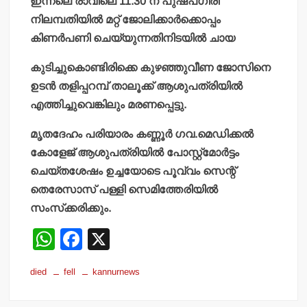
ഇന്നലെ രാവിലെ 11.30 ന് പുഷ്പഗിരി
നിലമ്പതിയില്‍ മറ്റ് ജോലിക്കാര്‍ക്കൊപ്പം
കിണര്‍പണി ചെയ്യുന്നതിനിടയില്‍ ചായ
കുടിച്ചുകൊണ്ടിരിക്കെ കുഴഞ്ഞുവീണ ജോസിനെ
ഉടന്‍ തളിപ്പറമ്പ് താലൂക്ക് ആശുപത്രിയില്‍
എത്തിച്ചുവെങ്കിലും മരണപ്പെട്ടു.
മൃതദേഹം പരിയാരം കണ്ണൂര്‍ ഗവ.മെഡിക്കല്‍
കോളേജ് ആശുപത്രിയില്‍ പോസ്റ്റ്‌മോര്‍ട്ടം
ചെയ്തശേഷം ഉച്ചയോടെ പൂവ്വം സെന്റ്
തെരേസാസ് പള്ളി സെമിത്തേരിയില്‍
സംസ്‌ക്കരിക്കും.
W
F
X
h
a
died
fell
kannurnews
at
c
s
e