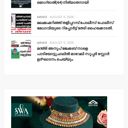
മൊഗ്രാല്‍(64)നിര്യാതനായി
admin3
AUGUST 6, 2026
മലക്കംമറിഞ്ഞ് തളിപ്പറമ്പ് പോലീസ്-പോലീസ്
മേധാവിയുടെ റിപ്പോര്‍ട്ട് തേടി ഹൈക്കോടതി.
admin3
AUGUST 6, 2026
മന്ത്രി അനൂപ് ജേക്കബ് നാളെ
പാടിയോട്ടുചാലില്‍ മാവേലി സൂപ്പര്‍ സ്റ്റോര്‍
ഉദ്ഘാടനം ചെയ്യും.