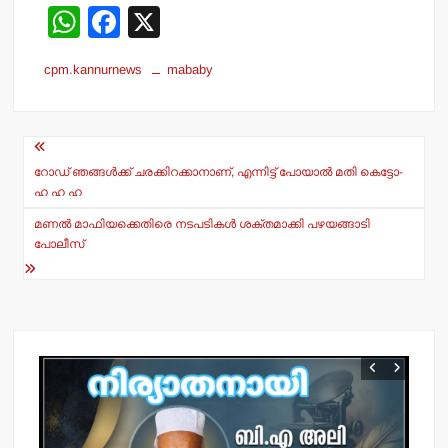
W
F
X
h
a
cpm.kannurnews
mababy
at
c
s
e
Post
A
b
navigation
p
o
റോഡ് ഞങ്ങള്‍ക്ക് ചരക്കിറക്കാനാണ്, എന്നിട്ട് പോയാല്‍ മതി കെട്ടോ-
ഹ ഹ ഹ
p
o
മണല്‍ മാഫിയക്കെതിരെ നടപടികള്‍ ശക്തമാക്കി പഴയങ്ങാടി
k
പോലീസ്