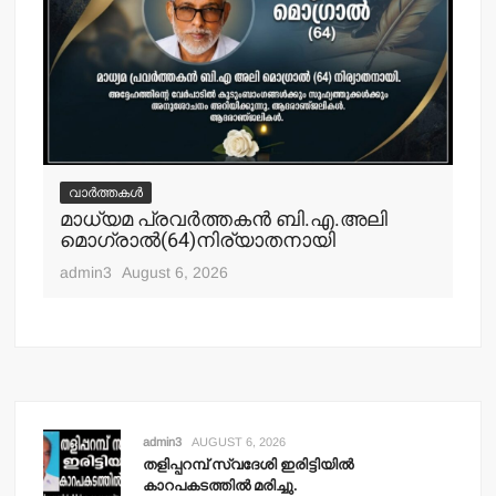
വാർത്തകൾ
വ
മാധ്യമ പ്രവര്‍ത്തകന്‍ ബി.എ.അലി
മല
മൊഗ്രാല്‍(64)നിര്യാതനായി
പോ
ഹ
admin3
August 6, 2026
adm
admin3
AUGUST 6, 2026
തളിപ്പറമ്പ് സ്വദേശി ഇരിട്ടിയില്‍
കാറപകടത്തില്‍ മരിച്ചു.