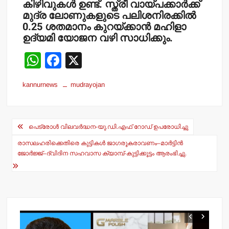
കിഴിവുകള്‍ ഉണ്ട്. സ്ത്രീ വായ്പക്കാര്‍ക്ക്
മുദ്ര ലോണുകളുടെ പലിശനിരക്കില്‍
0.25 ശതമാനം കുറയ്ക്കാന്‍ മഹിളാ
ഉദ്യമി യോജന വഴി സാധിക്കും.
W
F
X
h
a
kannurnews
mudrayojan
at
c
s
e
Post
A
b
പെട്രോള്‍ വിലവര്‍ദ്ധന-യു.ഡി.എഫ് റോഡ് ഉപരോധിച്ചു
navigation
p
o
രാസലഹരിക്കെതിരെ കുട്ടികള്‍ ജാഗരൂകരാവണം–മാര്‍ട്ടിന്‍
p
o
ജോര്‍ജ്ജ്–ദ്വിദിന സഹവാസ ക്യാമ്പ്-കുട്ടിക്കൂട്ടം ആരംഭിച്ചു.
k