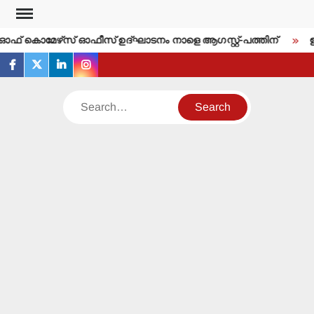
Skip
to
്‍ ഓഫ് കൊമേഴ്‌സ് ഓഫീസ് ഉദ്ഘാടനം നാളെ ആഗസ്റ്റ്-പത്തിന്
ഇന്
content
facebook
twitter
linkedin
instagram
Search