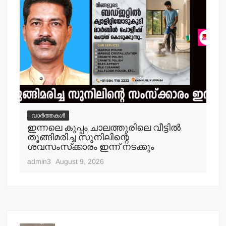
വാർത്തകൾ
വ
ഇന്നലെ കുപ്പം ചാലത്തൂരിലെ വീട്ടില്‍
ക
തൂങ്ങിമരിച്ച സുനിലിന്റെ
അറസ
ശവസംസ്‌ക്കാരം ഇന്ന് നടക്കും
adm
admin3
August 9, 2026