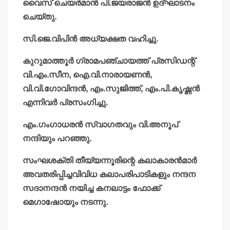
വൈസ് ചെയര്‍മാന്‍ പി.ജയരാജന്‍ ഉദ്ഘാടനം
ചെയ്തു.
സി.ജെ.വിപിന്‍ അധ്യക്ഷത വഹിച്ചു.
കുറുമാത്തൂര്‍ ഗ്രാമപഞ്ചായത്ത് പ്രസിഡന്റ്
വി.എം.സീന, ഐ.വി.നാരായണന്‍,
വി.വി.ഗോവിന്ദന്‍, എം.സുജിത്ത്, എം.പി.കൃഷ്ണന്‍
എന്നിവര്‍ പ്രസംഗിച്ചു.
എം.ഗംഗാധരന്‍ സ്വാഗതവും വി.അനൂപ്
നന്ദിയും പറഞ്ഞു.
സംഘശക്തി തീയ്യന്നൂരിന്റെ കലാകാരന്‍മാര്‍
അവതരിപ്പിച്ചവിവിധ കലാപരിപാടികളും നന്ദന
സദാനന്ദന്‍ നയിച്ച കനലാട്ടം ഫോക്ക്
മെഗാഷോയും നടന്നു.