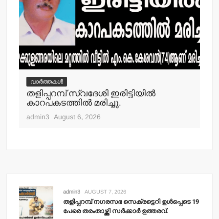
വാർത്തകൾ
വ
തളിപ്പറമ്പ് സ്വദേശി ഇരിട്ടിയില്‍
മാ
്‍
കാറപകടത്തില്‍ മരിച്ചു.
മൊ
admin3
August 6, 2026
adm
admin3
AUGUST 7, 2026
തളിപ്പറമ്പ് നഗരസഭ സെക്രട്ടെറി ഉള്‍പ്പെടെ 19
പേരെ തരംതാഴ്ത്തി സര്‍ക്കാര്‍ ഉത്തരവ്.