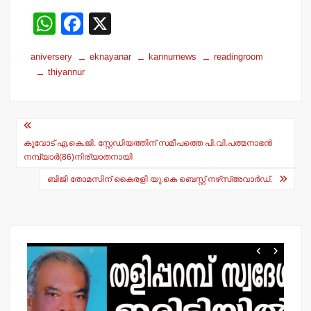
W
F
X
h
a
aniversery
eknayanar
kannurnews
readingroom
at
c
thiyannur
s
e
A
b
Post
p
o
navigation
കൂവോട് എ.കെ.ജി. സ്റ്റേഡിയത്തിന് സമീപത്തെ പി.വി.പത്മനാഭന്‍
p
o
നമ്പ്യാര്‍(86)നിര്യാതനായി
k
ബിജി തോമസിന് കൈരളി യു.കെ ബെസ്റ്റ് നഴ്‌സ്അവാര്‍ഡ്.