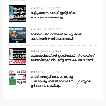
admin3
AUGUST 6, 2026
തളിപ്പറമ്പ് സ്വദേശി ഇരിട്ടിയില്‍
കാറപകടത്തില്‍ മരിച്ചു.
admin3
AUGUST 6, 2026
മാധ്യമ പ്രവര്‍ത്തകന്‍ ബി.എ.അലി
മൊഗ്രാല്‍(64)നിര്യാതനായി
admin3
AUGUST 6, 2026
മലക്കംമറിഞ്ഞ് തളിപ്പറമ്പ് പോലീസ്-പോലീസ്
മേധാവിയുടെ റിപ്പോര്‍ട്ട് തേടി ഹൈക്കോടതി.
admin3
AUGUST 6, 2026
മന്ത്രി അനൂപ് ജേക്കബ് നാളെ
പാടിയോട്ടുചാലില്‍ മാവേലി സൂപ്പര്‍ സ്റ്റോര്‍
ഉദ്ഘാടനം ചെയ്യും.