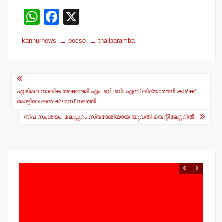
W
F
X
h
a
kannurnews
pocso
thaliparamba
at
c
s
e
Post
A
b
navigation
p
o
ഏഴിമല നാവിക അക്കാദമി എം. ബി. ബി. എസ് വിദ്യാര്‍ത്ഥി കള്‍ക്ക്
മോട്ടിവേഷന്‍ ക്ലാസ് നടത്തി
p
o
നിപ സംശയം: മലപ്പുറം സ്വദേശിയായ യുവതി വെന്റിലേറ്ററില്‍
k