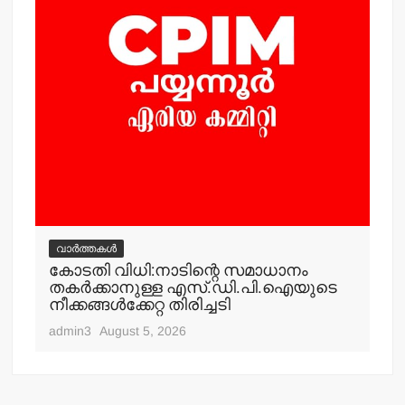
വ
ം
കര
കേ
നഗ
എ
adm
വാർത്തകൾ
കോടതി വിധി:നാടിന്റെ സമാധാനം
തകര്‍ക്കാനുള്ള എസ്.ഡി.പി.ഐയുടെ
നീക്കങ്ങള്‍ക്കേറ്റ തിരിച്ചടി
admin3
August 5, 2026