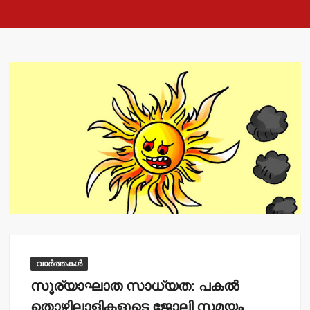
വാർത്തകൾ
സൂര്യാഘാത സാധ്യത: പകല്‍
തൊഴിലാളികളുടെ ജോലി സമയം