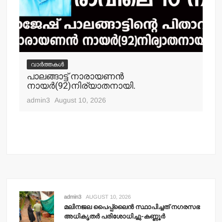
വാർത്തകൾ
വ
പാലങ്ങാട്ട് നാരായണന്‍
പൊ
നായര്‍(92)നിര്യാതനായി.
നഗ
ചക
admin3
August 10, 2026
adm
admin3
AUGUST 10, 2026
മലിനജല പൈപ്പ്‌ലൈന്‍ സ്ഥാപിച്ചത് നഗരസഭ
അധികൃതര്‍ പരിശോധിച്ചു-കണ്ണൂര്‍