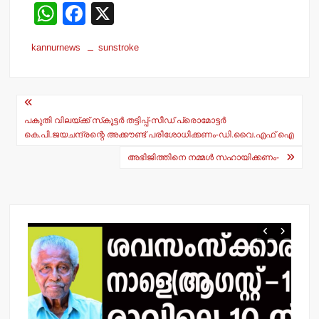
W
F
X
h
a
kannurnews
sunstroke
at
c
s
e
Post
A
b
navigation
p
o
പകുതി വിലയ്ക്ക് സ്‌കൂട്ടര്‍ തട്ടിപ്പ്-സീഡ് പ്രൊമോട്ടര്‍
കെ.പി.ജയചന്ദ്രന്റെ അക്കൗണ്ട് പരിശോധിക്കണം-ഡി.വൈ.എഫ് ഐ
p
o
അഭിജിത്തിനെ നമ്മള്‍ സഹായിക്കണം-
k