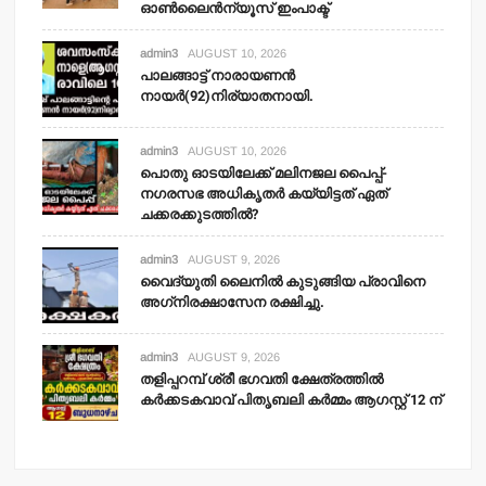
ഓണ്‍ലൈന്‍ന്യൂസ് ഇംപാക്ട്‌
admin3
AUGUST 10, 2026
പാലങ്ങാട്ട് നാരായണന്‍
നായര്‍(92)നിര്യാതനായി.
admin3
AUGUST 10, 2026
പൊതു ഓടയിലേക്ക് മലിനജല പൈപ്പ്-
നഗരസഭ അധികൃതര്‍ കയ്യിട്ടത് ഏത്
ചക്കരക്കുടത്തില്‍?
admin3
AUGUST 9, 2026
വൈദ്യുതി ലൈനില്‍ കുടുങ്ങിയ പ്രാവിനെ
അഗ്‌നിരക്ഷാസേന രക്ഷിച്ചു.
admin3
AUGUST 9, 2026
തളിപ്പറമ്പ് ശ്രീ ഭഗവതി ക്ഷേത്രത്തില്‍
കര്‍ക്കടകവാവ് പിതൃബലി കര്‍മ്മം ആഗസ്റ്റ് 12 ന്