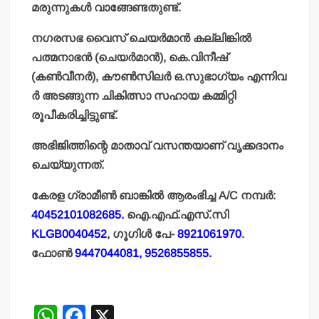
മരുന്നുകള്‍ വാങ്ങേണ്ടതുണ്ട്.
നഗരസഭ വൈസ് ചെയര്‍മാന്‍ കല്ലിങ്കില്‍
പത്മനാഭന്‍ (ചെയര്‍മാന്‍), കെ.വിനീഷ്
(കണ്‍വീനര്‍), കൗണ്‍സിലര്‍ ഒ.സുഭാഗ്യം എന്നിവ
ര്‍ അടങ്ങുന്ന ചികിത്സാ സഹായ കമ്മിറ്റി
രൂപീകരിച്ചിട്ടുണ്ട്.
അഭിജിത്തിന്റെ മാതാവ് വസന്തയാണ് വൃക്കദാനം
ചെയ്യുന്നത്.
കേരള ഗ്രാമീണ്‍ ബാങ്കില്‍ ആരംഭിച്ച A/C നമ്പര്‍:
40452101082685.
ഐ.എഫ്.എസ്.സി
KLGB0040452
, ഗൂഗിള്‍ പേ-
8921061970
.
ഫോണ്‍
9447044081, 9526855855.
W
F
X