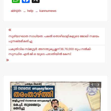
h
a
abhijith
help
kannurnews
at
c
s
e
Post
A
b
navigation
p
o
സൂര്യാഘാത സാധ്യത: പകല്‍ തൊഴിലാളികളുടെ ജോലി സമയം
പുനഃക്രമീകരിച്ചു
p
o
പകുതിവില സ്‌ക്കൂട്ടര്‍: അനന്തുകൃഷ്ണന് 36,76,000 രൂപ നല്‍കി-
k
സുസ്ഥിര എന്‍.ജി.ഒ യുടെ പരാതിയില്‍ കേസ്.