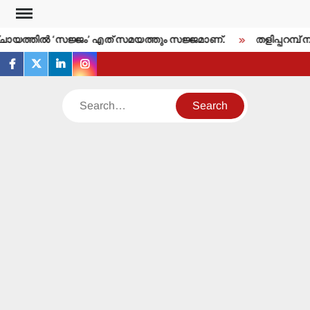
Skip
to
യത്തില്‍ ‘സജ്ജം’ എത് സമയത്തും സജ്ജമാണ്.
തളിപ്പറമ്പ് ന
content
facebook
twitter
linkedin
instagram
Search