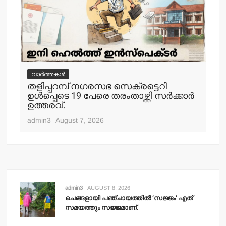
വാർത്തകൾ
വ
തളിപ്പറമ്പ് നഗരസഭ സെക്രട്ടെറി
തള
ഉള്‍പ്പെടെ 19 പേരെ തരംതാഴ്ത്തി സര്‍ക്കാര്‍
കാ
ഉത്തരവ്.
adm
admin3
August 7, 2026
admin3
AUGUST 8, 2026
ചെങ്ങളായി പഞ്ചായത്തില്‍ ‘സജ്ജം’ എത്
സമയത്തും സജ്ജമാണ്.