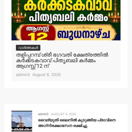
വ
മര
.
വീ
വാർത്തകൾ
തളിപ്പറമ്പ് ശ്രീ ഭഗവതി ക്ഷേത്രത്തില്‍
adm
കര്‍ക്കടകവാവ് പിതൃബലി കര്‍മ്മം
ആഗസ്റ്റ് 12 ന്
admin3
August 9, 2026
admin3
AUGUST 9, 2026
വൈദ്യുതി ലൈനില്‍ കുടുങ്ങിയ പ്രാവിനെ
അഗ്‌നിരക്ഷാസേന രക്ഷിച്ചു.