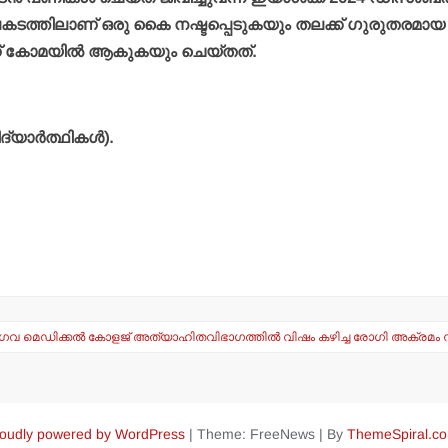
യ അപകടത്തിലാണ് ഒരു കൈ നഷ്ടപ്പെടുകയും തലക്ക് ഗുരുതരമായ
്‍ന്ന് കോമയില്‍ ആകുകയും ചെയ്തത്.
്യാര്‍ത്ഥികള്‍).
്‍ ഗവ മെഡിക്കല്‍ കോളജ് അത്യാഹിതവിഭാഗത്തില്‍ വിഷം കഴിച്ച രോഗി അക്രമം 
oudly powered by WordPress
|
Theme: FreeNews
|
By
ThemeSpiral.c