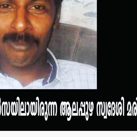
തളിപ്പറമ്പ് നഗരസഭ
തളിപ്പറമ്പ
സെക്രട്ടെറി ഉള്‍പ്പെടെ
കണ്‍സള്‍ട്ടന
19 പേരെ തരംതാഴ്ത്തി
തൂങ്ങിമരിച്
സര്‍ക്കാര്‍ ഉത്തരവ്.
admin3
Augus
admin3
August 7, 2026