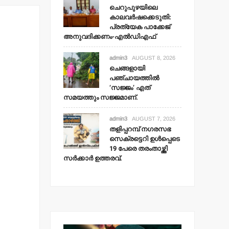
ചെറുപുഴയിലെ
കാലവര്‍ഷക്കെടുതി:
പ്രത്യേക പാക്കേജ്
അനുവദിക്കണം-എല്‍ഡിഎഫ്
admin3
AUGUST 8, 2026
ചെങ്ങളായി
പഞ്ചായത്തില്‍
‘സജ്ജം’ എത്
സമയത്തും സജ്ജമാണ്.
admin3
AUGUST 7, 2026
തളിപ്പറമ്പ് നഗരസഭ
സെക്രട്ടെറി ഉള്‍പ്പെടെ
19 പേരെ തരംതാഴ്ത്തി
സര്‍ക്കാര്‍ ഉത്തരവ്.