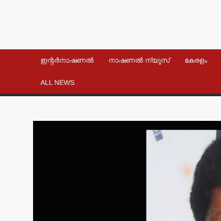
ഇന്റർനാഷണൽ
നാഷണൽ ന്യൂസ്
കേരളം
ALL NEWS