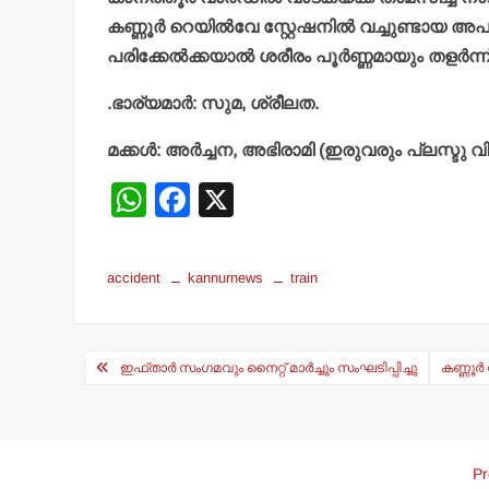
കണ്ണൂര്‍ റെയില്‍വേ സ്റ്റേഷനില്‍ വച്ചുണ്ടാ
പരിക്കേല്‍ക്കയാല്‍ ശരീരം പൂര്‍ണ്ണമായും തളര
.ഭാര്യമാര്‍: സുമ, ശ്രീലത.
മക്കള്‍: അര്‍ച്ചന, അഭിരാമി (ഇരുവരും പ്ലസ്ടു വിദ
W
F
X
h
a
at
c
accident
kannurnews
train
s
e
A
b
Post
p
o
ഇഫ്താര്‍ സംഗമവും നൈറ്റ് മാര്‍ച്ചും സംഘടിപ്പിച്ചു
കണ്ണൂര
navigation
p
o
k
Pr