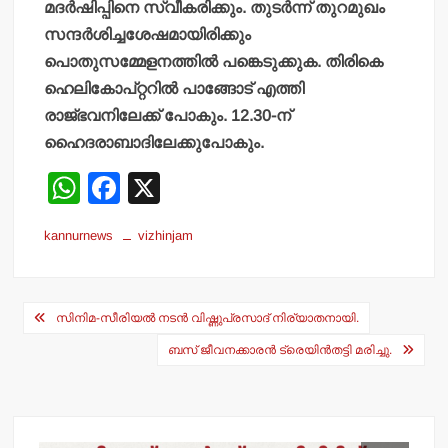
മദര്‍ഷിപ്പിനെ സ്വീകരിക്കും. തുടര്‍ന്ന് തുറമുഖം
സന്ദര്‍ശിച്ചശേഷമായിരിക്കും
പൊതുസമ്മേളനത്തില്‍ പങ്കെടുക്കുക. തിരികെ
ഹെലികോപ്റ്ററില്‍ പാങ്ങോട് എത്തി
രാജ്ഭവനിലേക്ക് പോകും. 12.30-ന്
ഹൈദരാബാദിലേക്കുപോകും.
W
F
X
h
a
kannurnews
vizhinjam
at
c
s
e
Post
A
b
സിനിമ-സീരിയല്‍ നടന്‍ വിഷ്ണുപ്രസാദ് നിര്യാതനായി.
navigation
p
o
ബസ് ജീവനക്കാരന്‍ ട്രെയിന്‍തട്ടി മരിച്ചു.
p
o
k