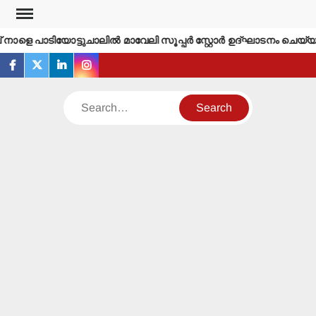
Skip
to
ാളെ പാടിയോട്ടുചാലില്‍ മാവേലി സൂപ്പര്‍ സ്റ്റോര്‍ ഉദ്ഘാടനം ചെയ്യും
content
facebook
twitter
linkedin
instagram
Search