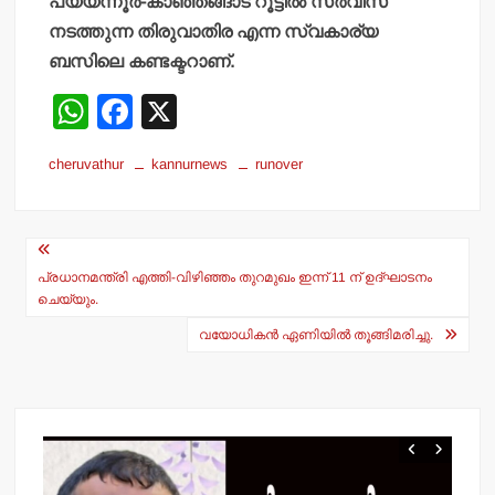
പയ്യന്നൂര്‍-കാഞ്ഞങ്ങാട് റൂട്ടില്‍ സര്‍വീസ്
നടത്തുന്ന തിരുവാതിര എന്ന സ്വകാര്യ
ബസിലെ കണ്ടക്ടറാണ്.
W
F
X
h
a
cheruvathur
kannurnews
runover
at
c
s
e
Post
A
b
navigation
p
o
പ്രധാനമന്ത്രി എത്തി-വിഴിഞ്ഞം തുറമുഖം ഇന്ന് 11 ന് ഉദ്ഘാടനം
ചെയ്യും.
p
o
വയോധികന്‍ ഏണിയില്‍ തൂങ്ങിമരിച്ചു.
k