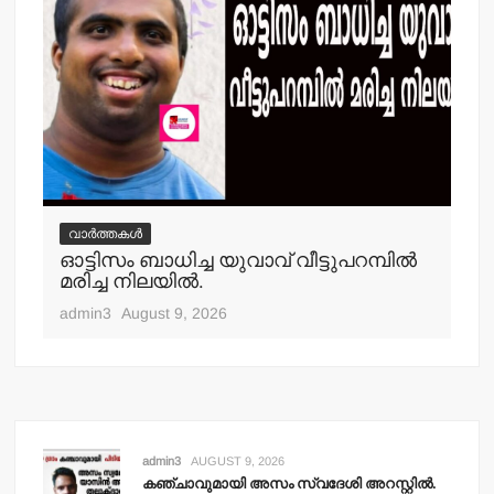
വാർത്തകൾ
വ
ഓട്ടിസം ബാധിച്ച യുവാവ് വീട്ടുപറമ്പില്‍
തള
മരിച്ച നിലയില്‍.
തൂങ
admin3
August 9, 2026
adm
admin3
AUGUST 9, 2026
കഞ്ചാവുമായി അസം സ്വദേശി അറസ്റ്റില്‍.