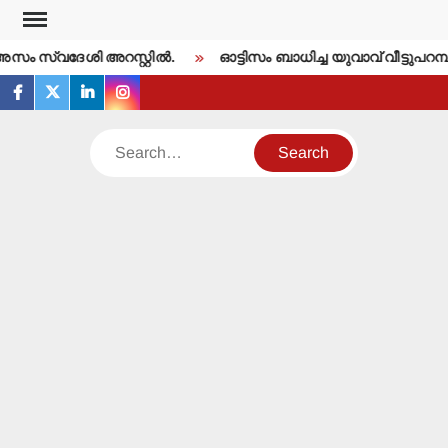
Skip
to
 സ്വദേശി അറസ്റ്റില്‍.
ഓട്ടിസം ബാധിച്ച യുവാവ് വീട്ടുപറമ്പില്
content
facebook
twitter
linkedin
instagram
Search