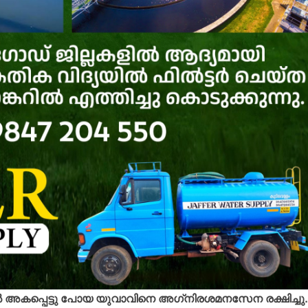
്റില്‍ അകപ്പെട്ടു പോയ യുവാവിനെ അഗ്‌നിരശമനസേന രക്ഷിച്ചു.