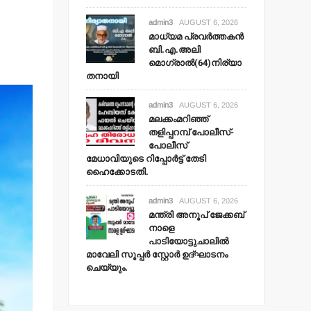
admin3
AUGUST 6, 2026
മാധ്യമ പ്രവര്‍ത്തകന്‍
ബി.എ.അലി
മൊഗ്രാല്‍(64)നിര്യാ
തനായി
admin3
AUGUST 6, 2026
മലക്കംമറിഞ്ഞ്
തളിപ്പറമ്പ് പോലീസ്-
പോലീസ്
മേധാവിയുടെ റിപ്പോര്‍ട്ട് തേടി
ഹൈക്കോടതി.
admin3
AUGUST 6, 2026
മന്ത്രി അനൂപ് ജേക്കബ്
നാളെ
പാടിയോട്ടുചാലില്‍
മാവേലി സൂപ്പര്‍ സ്റ്റോര്‍ ഉദ്ഘാടനം
ചെയ്യും.