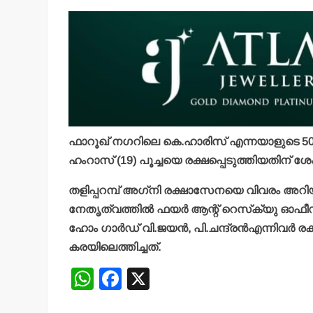
ഫാറൂഖ് നഗറിലെ കെ.ഹാരിസ് എന്നയാളുടെ 50 അട
ഹംറാസ് (19) പൂച്ചയെ രക്ഷപ്പെടുത്തിയതിന് ശേ
തളിപ്പറമ്പ് അഗ്‌നി രക്ഷാസേനയെ വിവരം അറിയിച്
നേതൃത്വത്തില്‍ ഫയര്‍ ആന്റ് റെസ്‌ക്യു ഓഫീ
ഹോം ഗാര്‍ഡ് വി.ജയന്‍, പി.ചന്ദ്രന്‍എന്നിവര്
കരയിലെത്തിച്ചത്.
W
F
X
h
a