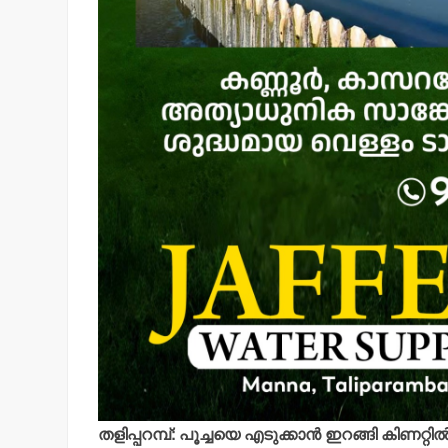
തളിപ്പറമ്പ്: പൂച്ചയെ എടുക്കാന്‍ ഇറങ്ങി കിണറ