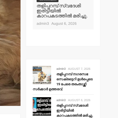
പ് നഗരസഭ
തളിപ്പറമ്പ് സ്വദേശി
വാർത്തകൾ
ി ഉള്‍പ്പെടെ
ഇരിട്ടിയില്‍
മാധ്യമ പ
ംതാഴ്ത്തി
കാറപകടത്തില്‍ മരിച്ചു.
ബി.എ.അ
 ഉത്തരവ്.
മൊഗ്രാല
admin3
August 6, 2026
t 7, 2026
admin3
Aug
admin3
AUGUST 7, 2026
തളിപ്പറമ്പ് നഗരസഭ
സെക്രട്ടെറി ഉള്‍പ്പെടെ
19 പേരെ തരംതാഴ്ത്തി
സര്‍ക്കാര്‍ ഉത്തരവ്.
admin3
AUGUST 6, 2026
തളിപ്പറമ്പ് സ്വദേശി
ഇരിട്ടിയില്‍
കാറപകടത്തില്‍ മരിച്ചു.