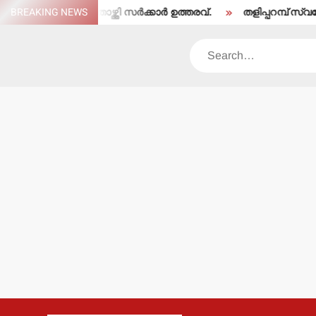
Skip
തരംതാഴ്ത്തി സര്‍ക്കാര്‍ ഉത്തരവ്.
BREAKING NEWS
തളിപ്പറമ്പ് സ്വദേശി ഇരിട്ടിയി
to
content
Search