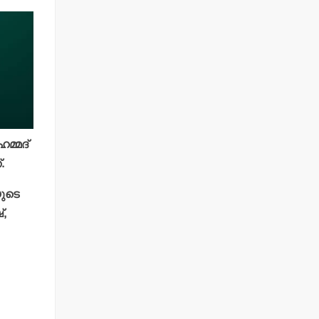
മ്മദ്
.
യുടെ
്,