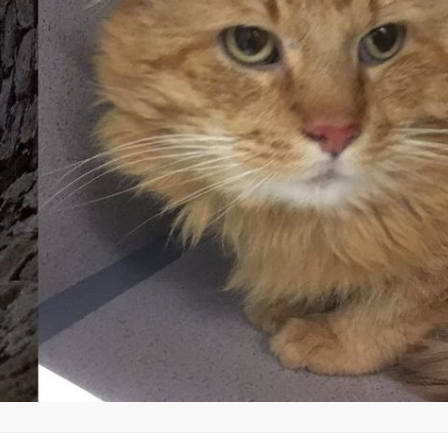
മന്ത്രി അനൂപ് ജേക്കബ്
തളിപ്പറമ്
നാളെ
സെക്രട്ടെറ
പാടിയോട്ടുചാലില്‍
19 പേരെ തര
മാവേലി സൂപ്പര്‍ സ്റ്റോര്‍
സര്‍ക്കാര്‍
ഉദ്ഘാടനം ചെയ്യും.
admin3
Augus
admin3
August 6, 2026