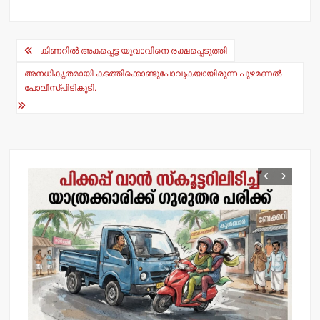
at
c
s
e
Post
A
b
കിണറില്‍ അകപ്പെട്ട യുവാവിനെ രക്ഷപ്പെടുത്തി
navigation
p
o
അനധികൃതമായി കടത്തിക്കൊണ്ടുപോവുകയായിരുന്ന പുഴമണല്‍
p
o
പോലീസ്പിടികൂടി.
k