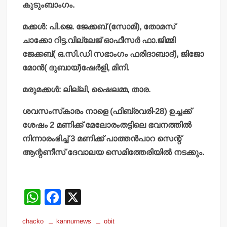
കുടുംബാംഗം.
മക്കള്‍: പി.ജെ. ജേക്കബ് (സോമി), തോമസ്
ചാക്കോ റിട്ട.വില്ലേജ് ഓഫീസര്‍ ഫാ.ജിമ്മി
ജേക്കബ്( ഒ.സി.ഡി സഭാംഗം ഫരിദാബാദ്), ജിജോ
മോന്‍( ദുബായ്)ഷേര്‍ളി, മിനി.
മരുമക്കള്‍: ലില്ലി, ഷൈലമ്മ, താര.
ശവസംസ്‌കാരം നാളെ (ഫിബ്രവരി-28) ഉച്ചക്ക്
ശേഷം 2 മണിക്ക് മേലോരംതട്ടിലെ ഭവനത്തില്‍
നിന്നാരംഭിച്ച് 3 മണിക്ക് പാത്തന്‍പാറ സെന്റ്
ആന്റണീസ് ദേവാലയ സെമിത്തേരിയില്‍ നടക്കും.
W
F
X
h
a
chacko
kannurnews
obit