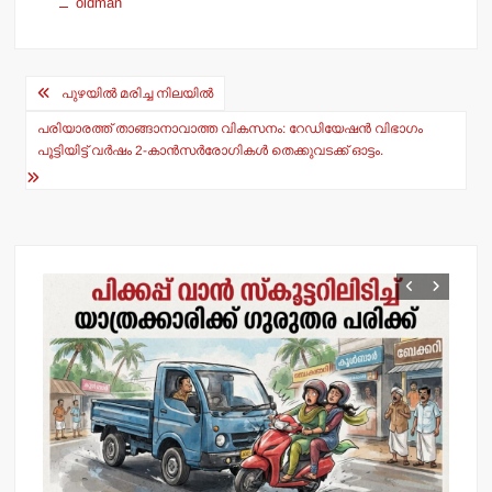
oldman
s
e
A
b
Post
p
o
പുഴയില്‍ മരിച്ച നിലയില്‍
navigation
p
o
പരിയാരത്ത് താങ്ങാനാവാത്ത വികസനം: റേഡിയേഷന്‍ വിഭാഗം
പൂട്ടിയിട്ട് വര്‍ഷം 2-കാന്‍സര്‍രോഗികള്‍ തെക്കുവടക്ക് ഓട്ടം.
k