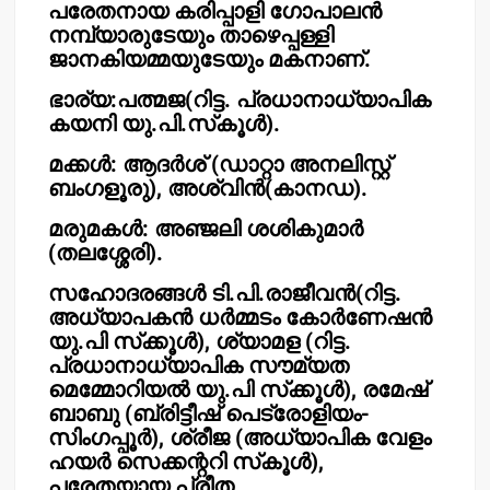
പരേതനായ കരിപ്പാളി ഗോപാലന്‍
നമ്പ്യാരുടേയും താഴെപ്പള്ളി
ജാനകിയമ്മയുടേയും മകനാണ്.
ഭാര്യ:പത്മജ(റിട്ട. പ്രധാനാധ്യാപിക
കയനി യു.പി.സ്‌കൂള്‍).
മക്കള്‍: ആദര്‍ശ് (ഡാറ്റാ അനലിസ്റ്റ്
ബംഗളൂരു), അശ്വിന്‍(കാനഡ).
മരുമകള്‍: അഞ്ജലി ശശികുമാര്‍
(തലശ്ശേരി).
സഹോദരങ്ങള്‍ ടി.പി.രാജീവന്‍(റിട്ട.
അധ്യാപകന്‍ ധര്‍മ്മടം കോര്‍ണേഷന്‍
യു.പി സ്‌ക്കൂള്‍), ശ്യാമള (റിട്ട.
പ്രധാനാധ്യാപിക സൗമ്യത
മെമ്മോറിയല്‍ യു.പി സ്‌ക്കൂള്‍), രമേഷ്
ബാബു (ബ്രിട്ടീഷ് പെട്രോളിയം-
സിംഗപ്പൂര്‍), ശ്രീജ (അധ്യാപിക വേളം
ഹയര്‍ സെക്കന്ററി സ്‌കൂള്‍),
പരേതയായ പ്രീത.