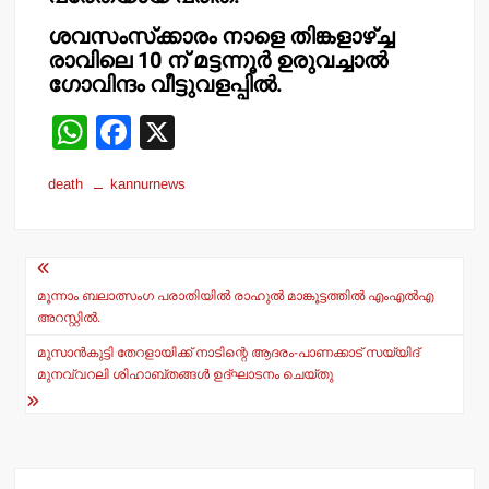
ശവസംസ്‌ക്കാരം നാളെ തിങ്കളാഴ്ച്ച
രാവിലെ 10 ന് മട്ടന്നൂര്‍ ഉരുവച്ചാല്‍
ഗോവിന്ദം വീട്ടുവളപ്പില്‍.
W
F
X
h
a
death
kannurnews
at
c
s
e
Post
A
b
navigation
p
o
മൂന്നാം ബലാത്സംഗ പരാതിയില്‍ രാഹുല്‍ മാങ്കൂട്ടത്തില്‍ എംഎല്‍എ
അറസ്റ്റില്‍.
p
o
മുസാന്‍കുട്ടി തേറളായിക്ക് നാടിന്റെ ആദരം-പാണക്കാട് സയ്യിദ്
k
മുനവ്വറലി ശിഹാബ്തങ്ങള്‍ ഉദ്ഘാടനം ചെയ്തു