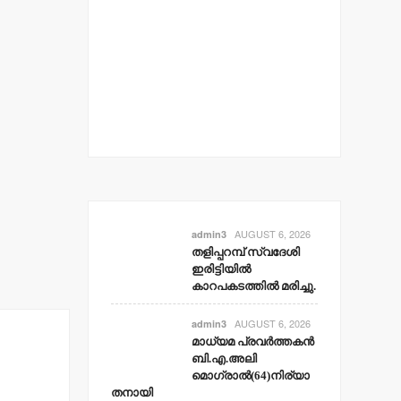
മലക്കംമറ
തളിപ്പറമ
പോലീസ്
റിപ്പോര്‍ട്
ഹൈക്കോ
admin3
Aug
AUGUST 6, 2026
admin3
തളിപ്പറമ്പ് സ്വദേശി
ഇരിട്ടിയില്‍
കാറപകടത്തില്‍ മരിച്ചു.
AUGUST 6, 2026
admin3
മാധ്യമ പ്രവര്‍ത്തകന്‍
ബി.എ.അലി
മൊഗ്രാല്‍(64)നിര്യാ
തനായി