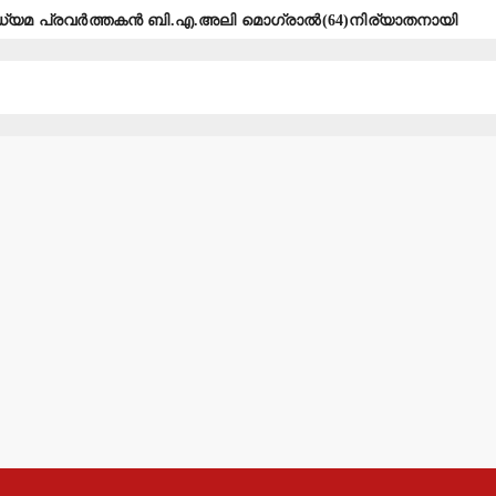
ധ്യമ പ്രവര്‍ത്തകന്‍ ബി.എ.അലി മൊഗ്രാല്‍(64)നിര്യാതനായി
്‍ട്ട് തേടി ഹൈക്കോടതി.
 സ്റ്റോര്‍ ഉദ്ഘാടനം ചെയ്യും.
്ടിയെടുത്തു
െ നീക്കങ്ങള്‍ക്കേറ്റ തിരിച്ചടി
നുള്ള നഗരസഭയുടെ നീക്കം ഉപേക്ഷിക്കണം: എസ്.ഡി.പി.ഐ
രയാക്കിയ യുവതി പോക്‌സോ കേസില്‍ അറസ്റ്റില്‍.
ര്‍ത്തകര്‍ക്ക് 18 വര്‍ഷം തടവും 9 ലക്ഷം പിഴയും ശിക്ഷ