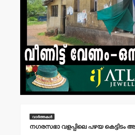
വാർത്തകൾ
നഗരസഭാ വളപ്പിലെ പഴയ കെട്ടിടം അപ