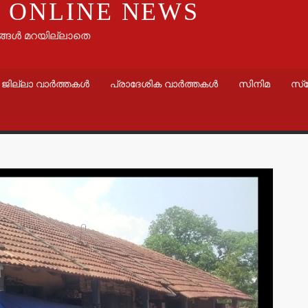
 ONLINE NEWS
ങ്ങൾ മറയില്ലാതെ
ജില്ലാ വാർത്തകൾ
പ്രാദേശിക വാർത്തകൾ
സിനിമ
സ്
വാർത്തകൾ
തളിപ്പറമ്പ
ഇരിട്ടിയില്
കാറപകടത്തി
admin3
Augus
വാർത്തകൾ