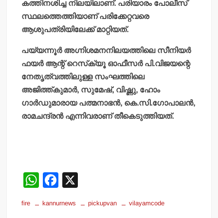
കത്തിനശിച്ച നിലയിലാണ്. പരിയാരം പോലീസ്
സ്ഥലത്തെത്തിയാണ് പരിക്കേറ്റവരെ
ആശുപത്രിയിലേക്ക് മാറ്റിയത്.
പയ്യന്നൂര്‍ അഗ്നിശമനനിലയത്തിലെ സീനിയര്‍
ഫയര്‍ ആന്റ് റെസ്‌ക്യൂ ഓഫീസര്‍ പി.വിജയന്റെ
നേതൃത്വത്തിലുള്ള സംഘത്തിലെ
അജിത്ത്കുമാര്‍, സുമേഷ്, വിഷ്ണു, ഹോം
ഗാര്‍ഡുമാരായ പത്മനാഭന്‍, കെ.സി.ഗോപാലന്‍,
രാമചന്ദ്രന്‍ എന്നിവരാണ് തീകെടുത്തിയത്.
W
F
X
h
a
fire
kannurnews
pickupvan
vilayamcode
at
c