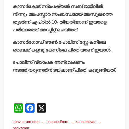
കാസര്‍കോട് സ്പെഷ്യല്‍ സബ് ജയിലില്‍
നിന്നും അപസ്മാര സംബന്ധമായ അസുഖത്തെ
തുടര്‍ന്ന് ഏപ്രില്‍ 10- തീയതിയാണ് ഇയാളെ
പരിയാരത്ത് അഡ്മിറ്റ് ചെയ്തത്.
കാസര്‍ഗോഡ് ടൗണ്‍ പോലീസ് സ്റ്റേഷനിലെ
ബൈക്ക് കളവു കേസിലെ പ്രതിയാണ് ഇയാള്‍.
പോലിസ് വ്യാപക അന്വേഷണം
നടത്തിവരുന്നതിനിടയിലാണ് പ്രതി കുടുങ്ങിയത്.
W
F
X
h
a
convict-arrested
escapedfrom
kannurnews
at
c
pariyaram