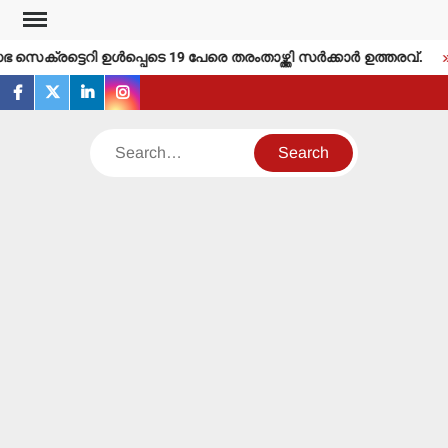
Skip
to
െക്രട്ടെറി ഉള്‍പ്പെടെ 19 പേരെ തരംതാഴ്ത്തി സര്‍ക്കാര്‍ ഉത്തരവ്.
content
facebook
twitter
linkedin
instagram
Search