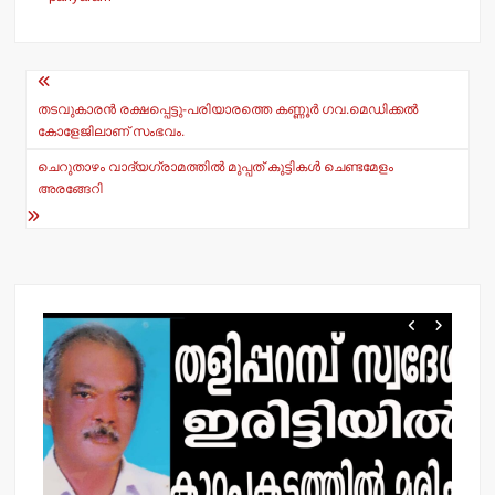
s
e
A
b
Post
p
o
navigation
തടവുകാരന്‍ രക്ഷപ്പെട്ടു-പരിയാരത്തെ കണ്ണൂര്‍ ഗവ.മെഡിക്കല്‍
p
o
കോളേജിലാണ് സംഭവം.
k
ചെറുതാഴം വാദ്യഗ്രാമത്തില്‍ മുപ്പത് കുട്ടികള്‍ ചെണ്ടമേളം
അരങ്ങേറി