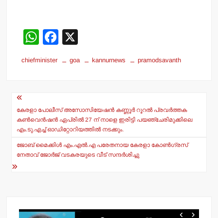
W
F
X
h
a
chiefminister
goa
kannurnews
pramodsavanth
at
c
s
e
Post
A
b
navigation
p
o
കേരളാ പോലീസ് അസോസിയേഷന്‍ കണ്ണൂര്‍ റൂറല്‍ പ്രവര്‍ത്തക
കണ്‍വെന്‍ഷന്‍ ഏപ്രില്‍ 27 ന് നാളെ ഇരിട്ടി പയഞ്ചേരിമുക്കിലെ
p
o
എം.ടു.എച്ച് ഓഡിറ്റോറിയത്തില്‍ നടക്കും.
k
ജോബ് മൈക്കിള്‍ എം.എല്‍.എ പരേതനായ കേരളാ കോണ്‍ഗ്രസ്
നേതാവ് ജോര്‍ജ് വടകരയുടെ വീട് സന്ദര്‍ശിച്ചു