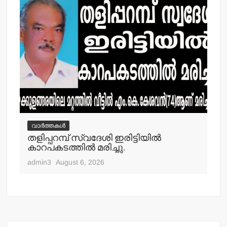
വാർത്തകൾ
വ
തളിപ്പറമ്പ് സ്വദേശി ഇരിട്ടിയില്‍
മാ
്‍
കാറപകടത്തില്‍ മരിച്ചു.
മൊ
admin3
August 6, 2026
adm