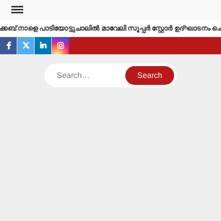
Skip
to
കബ് നാളെ പാടിയോട്ടുചാലില്‍ മാവേലി സൂപ്പര്‍ സ്റ്റോര്‍ ഉദ്ഘാടനം ചെയ
content
facebook
twitter
linkedin
instagram
Search