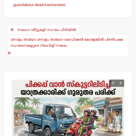
guestlabour-dead-kannurnews
at
c
s
e
Post
A
b
നാലംഗ ശീട്ടുകളി സംഘം പിടിയില്‍.
navigation
p
o
ശമ്പളം തായോ ശമ്പളം തായോ–മെഡിക്കല്‍ കോളേജില്‍ പ്രതിപക്ഷ
p
o
സംഘടനകളുടെ നിലവിളി സമരം.
k