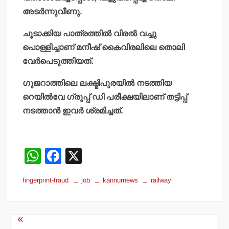
അടര്‍ന്നുവീണു.
ചൂടാക്കിയ പാത്രത്തില്‍ വിരല്‍ വച്ചു
പൊള്ളിച്ചാണ് മനീഷ് കൈവിരലിലെ തൊലി
വേര്‍പെടുത്തിയത്.
ഗുജറാത്തിലെ ലക്ഷ്മിപുരയില്‍ നടത്തിയ
റെയില്‍വേ ഗ്രൂപ്പ് ഡി പരീക്ഷയിലാണ് തട്ടിപ്പ്
നടത്താന്‍ ഇവര്‍ ശ്രമിച്ചത്.
W
F
X
h
a
fingerprint-fraud
job
kannurnews
railway
at
c
s
e
Post
A
b