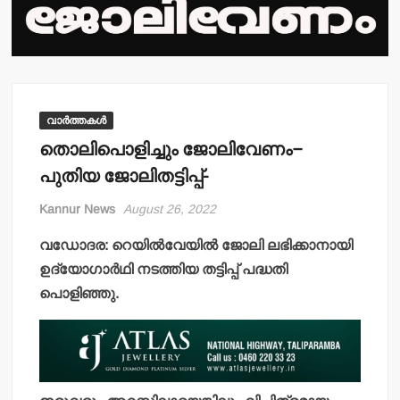
വാർത്തകൾ
തൊലിപൊളിച്ചും ജോലിവേണം–
പുതിയ ജോലിതട്ടിപ്പ്-
Kannur News
August 26, 2022
വഡോദര: റെയില്‍വേയില്‍ ജോലി ലഭിക്കാനായി
ഉദ്യോഗാര്‍ഥി നടത്തിയ തട്ടിപ്പ് പദ്ധതി
പൊളിഞ്ഞു.