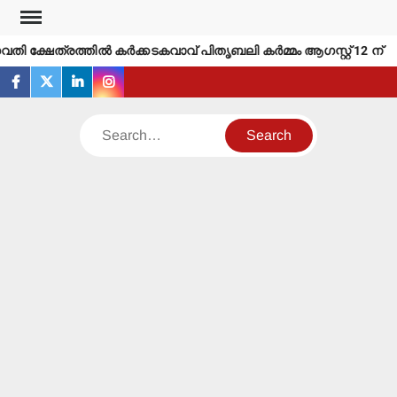
Skip
to
വതി ക്ഷേത്രത്തില്‍ കര്‍ക്കടകവാവ് പിതൃബലി കര്‍മ്മം ആഗസ്റ്റ് 12 ന്
content
facebook
twitter
linkedin
instagram
Search