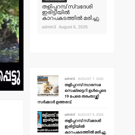
പ് നഗരസഭ
തളിപ്പറമ്പ് സ്വദേശി
വാർത്തകൾ
ി ഉള്‍പ്പെടെ
ഇരിട്ടിയില്‍
മാധ്യമ പ
ംതാഴ്ത്തി
കാറപകടത്തില്‍ മരിച്ചു.
ബി.എ.അ
 ഉത്തരവ്.
മൊഗ്രാല
admin3
August 6, 2026
t 7, 2026
admin3
Aug
admin3
AUGUST 7, 2026
തളിപ്പറമ്പ് നഗരസഭ
സെക്രട്ടെറി ഉള്‍പ്പെടെ
19 പേരെ തരംതാഴ്ത്തി
സര്‍ക്കാര്‍ ഉത്തരവ്.
admin3
AUGUST 6, 2026
തളിപ്പറമ്പ് സ്വദേശി
ഇരിട്ടിയില്‍
കാറപകടത്തില്‍ മരിച്ചു.