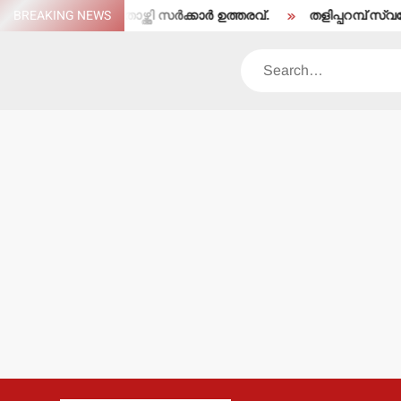
Skip
േരെ തരംതാഴ്ത്തി സര്‍ക്കാര്‍ ഉത്തരവ്.
BREAKING NEWS
തളിപ്പറമ്പ് സ്വദേശി ഇരിട്
to
content
Search