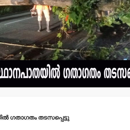
മന്ത്രി അനൂപ് ജേക്കബ്
തളിപ്പറമ്
നാളെ
സെക്രട്ടെറ
പാടിയോട്ടുചാലില്‍
19 പേരെ തര
മാവേലി സൂപ്പര്‍ സ്റ്റോര്‍
സര്‍ക്കാര്‍
ഉദ്ഘാടനം ചെയ്യും.
admin3
Augus
admin3
August 6, 2026
്‍ ഗതാഗതം തടസപ്പെട്ടു