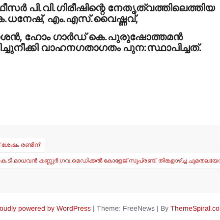
ഫീസര്‍ പി.വി.ഗിരീഷിന്റെ നേതൃത്വത്തിലെത്തിയ
.ധനേഷ്, എം.എസ്.വൈഷ്ണവ്,
ന്‍, ഹോം ഗാര്‍ഡ് കെ.പുരുഷോത്തമന്‍
റിച്ചുനീക്കി വാഹനഗതാഗതം പുന:സ്ഥാപിച്ചത്.
 ശേഷം രണ്ടിന്
ടി.മാധവന്‍ കണ്ണൂര്‍ ഗവ.മെഡിക്കല്‍ കോളേജ് സൂപ്രണ്ട്, തിങ്കളാഴ്ച്ച ചുമതലയേല്‍
oudly powered by WordPress
|
Theme: FreeNews
|
By
ThemeSpiral.c