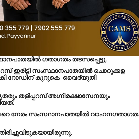
്ഥാനപാതയില്‍ ഗതാഗതം തടസപ്പെട്ടു.
പറമ്പ്-ഇരിട്ടി സംസ്ഥാനപാതയില്‍ ചൊറുക്കള
പുഴകി റോഡിന് കുറുകെ വൈദ്യുതി
ും തളിപ്പറമ്പ് അഗ്നിരക്ഷാസേനയും
ിയത്.
ൂറിലേറെ നേരം സംസ്ഥാനപാതയില്‍ വാഹനഗതാഗത
ിരിച്ചുവിടുകയായിരുന്നു.