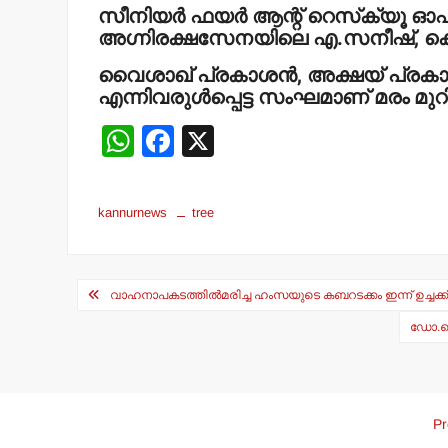
സീനിയര്‍ ഫയര്‍ ആന്റ് റെസ്‌ക്യൂ ഓ
അഗ്നിരക്ഷസേനയിലെ എ.സനീഷ്, കെ
വൈശാഖ് പ്രകാശന്‍, അക്ഷയ് പ്രകാശ
എന്നിവരുള്‍പ്പെട്ട സംഘമാണ് മരം മു
W
F
X
h
a
at
c
kannurnews
tree
s
e
A
b
Post
p
o
വാഹനാപകടത്തില്‍മരിച്ച ഹംസയുടെ കബറടക്കം ഇന്ന് ഉച്ചക്ക്
navigation
p
o
ഡോ.കെ.
k
Pr