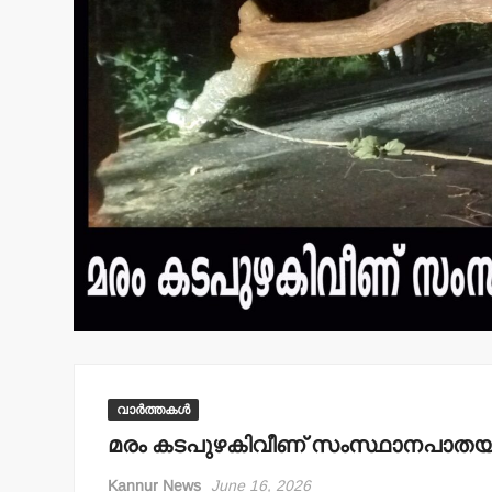
വാർത്തകൾ
മരം കടപുഴകിവീണ് സംസ്ഥാനപാതയില
Kannur News
June 16, 2026