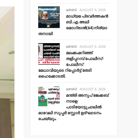
admin3
AUGUST 6, 2026
മാധ്യമ പ്രവര്‍ത്തകന്‍
ബി.എ.അലി
മൊഗ്രാല്‍(64)നിര്യാ
തനായി
admin3
AUGUST 6, 2026
മലക്കംമറിഞ്ഞ്
തളിപ്പറമ്പ് പോലീസ്-
പോലീസ്
മേധാവിയുടെ റിപ്പോര്‍ട്ട് തേടി
ഹൈക്കോടതി.
admin3
AUGUST 6, 2026
മന്ത്രി അനൂപ് ജേക്കബ്
നാളെ
പാടിയോട്ടുചാലില്‍
മാവേലി സൂപ്പര്‍ സ്റ്റോര്‍ ഉദ്ഘാടനം
ചെയ്യും.