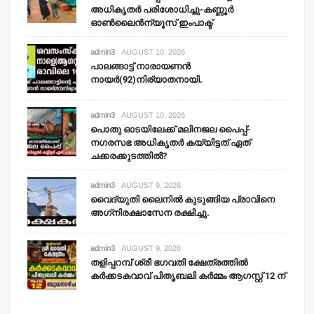
അധികൃതര്‍ പരിശോധിച്ചു-കണ്ണൂര്‍
ഓണ്‍ലൈന്‍ന്യൂസ് ഇംപാക്ട്‌
admin3
AUGUST 10, 2026
പാലങ്ങാട്ട് നാരായണന്‍
നായര്‍(92)നിര്യാതനായി.
admin3
AUGUST 10, 2026
പൊതു ഓടയിലേക്ക് മലിനജല പൈപ്പ്-
നഗരസഭ അധികൃതര്‍ കയ്യിട്ടത് ഏത്
ചക്കരക്കുടത്തില്‍?
admin3
AUGUST 9, 2026
വൈദ്യുതി ലൈനില്‍ കുടുങ്ങിയ പ്രാവിനെ
അഗ്‌നിരക്ഷാസേന രക്ഷിച്ചു.
admin3
AUGUST 9, 2026
തളിപ്പറമ്പ് ശ്രീ ഭഗവതി ക്ഷേത്രത്തില്‍
കര്‍ക്കടകവാവ് പിതൃബലി കര്‍മ്മം ആഗസ്റ്റ് 12 ന്