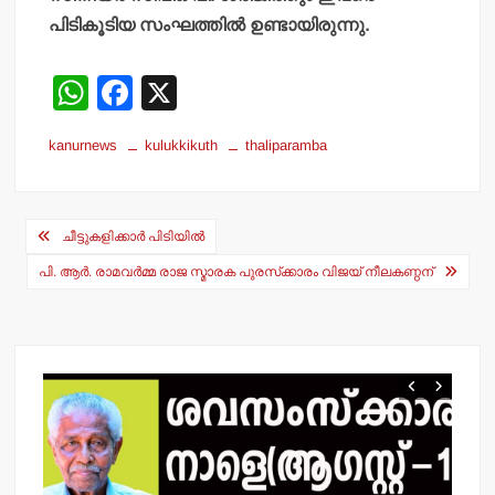
പിടികൂടിയ സംഘത്തില്‍ ഉണ്ടായിരുന്നു.
W
F
X
h
a
kanurnews
kulukkikuth
thaliparamba
at
c
s
e
Post
A
b
ചീട്ടുകളിക്കാര്‍ പിടിയില്‍
navigation
p
o
പി. ആര്‍. രാമവര്‍മ്മ രാജ സ്മാരക പുരസ്‌ക്കാരം വിജയ് നീലകണ്ഠന്
p
o
k