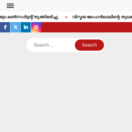
Skip
to
 കണ്‍സള്‍ട്ടന്റ് തൂങ്ങിമരിച്ചു.
വിസ്മയ മോഹന്‍ലാലിന്റെ തുടക്
content
facebook
twitter
linkedin
instagram
Search