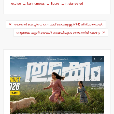
excise
kannurnews
liqure
rt.siarrested
at
c
s
e
Post
A
b
ചെങ്ങല്‍ വെസ്റ്റിലെ പറമ്പത്ത് ബാലകൃഷ്ണന്‍(74) നിര്യാതനായി.
navigation
p
o
ഒരുലക്ഷം കറ്റാര്‍വാഴകള്‍ ഔഷധിയുടെ തോട്ടത്തില്‍ വളരും
p
o
k