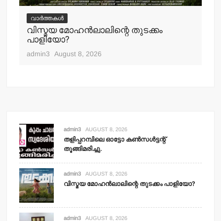
വ
ചെ
വാർത്തകൾ
പ്
വിസ്മയ മോഹന്‍ലാലിന്റെ തുടക്കം
എ
പാളിയോ?
adm
admin3
August 8, 2026
admin3
AUGUST 8, 2026
തളിപ്പറമ്പിലെ ഓട്ടോ കണ്‍സള്‍ട്ടന്റ്
തൂങ്ങിമരിച്ചു.
admin3
AUGUST 8, 2026
വിസ്മയ മോഹന്‍ലാലിന്റെ തുടക്കം പാളിയോ?
admin3
AUGUST 8, 2026