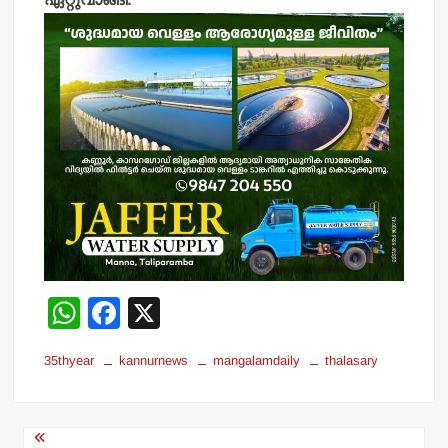
W
F
X
h
a
35thyear
kannurnews
mangalamdaily
thalasary
at
c
s
e
Post
A
b