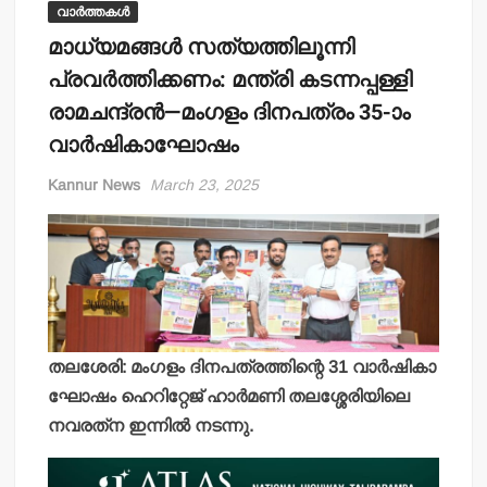
വാർത്തകൾ
മാധ്യമങ്ങള്‍ സത്യത്തിലൂന്നി
പ്രവര്‍ത്തിക്കണം: മന്ത്രി കടന്നപ്പള്ളി
രാമചന്ദ്രന്‍—മംഗളം ദിനപത്രം 35-ാം
വാര്‍ഷികാഘോഷം
Kannur News
March 23, 2025
തലശേരി: മംഗളം ദിനപത്രത്തിന്റെ 31 വാര്‍ഷികാ
ഘോഷം ഹെറിറ്റേജ് ഹാര്‍മണി തലശ്ശേരിയിലെ
നവരത്‌ന ഇന്നില്‍ നടന്നു.