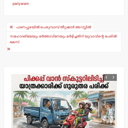
at
c
pariyaram
s
e
A
b
Post
p
o
പാണപ്പുഴയില്‍ പെരുമ്പാമ്പ് തീറ്റക്കാര്‍ അറസ്റ്റില്‍
navigation
p
o
സഹോദരിയേയും ഭര്‍ത്താവിനേയും മര്‍ദ്ദിച്ചതിന് യുവാവിന്റെ പേരില്‍
കേസ്.
k