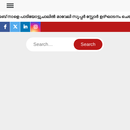
Skip
to
് നാളെ പാടിയോട്ടുചാലില്‍ മാവേലി സൂപ്പര്‍ സ്റ്റോര്‍ ഉദ്ഘാടനം ചെയ്യ
content
facebook
twitter
linkedin
instagram
Search