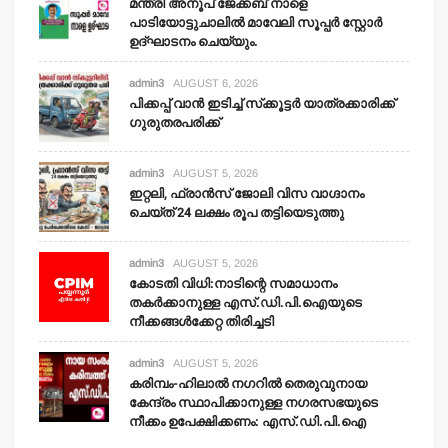
മന്ത്രി അനൂപ് ജേക്കബ് നാളെ
പാടിയോട്ടുചാലില്‍ മാവേലി സൂപ്പര്‍ സ്റ്റോര്‍
ഉദ്ഘാടനം ചെയ്യും.
admin3
AUGUST 6, 2026
പിക്കപ്പ് വാന്‍ ഇടിച്ച് സ്‌ക്കൂട്ടര്‍ യാത്രക്കാരിക്ക്
ഗുരുതരപരിക്ക്
admin3
AUGUST 5, 2026
ഇറ്റലി, ഫ്രാന്‍സ് ജോലി വിസ വാഗ്ദാനം
ചെയ്ത് 24 ലക്ഷം രൂപ തട്ടിയെടുത്തു
admin3
AUGUST 5, 2026
കോടതി വിധി:നാടിന്റെ സമാധാനം
തകര്‍ക്കാനുള്ള എസ്.ഡി.പി.ഐയുടെ
നീക്കങ്ങള്‍ക്കേറ്റ തിരിച്ചടി
admin3
AUGUST 5, 2026
കരിമ്പം-ഹിലാല്‍ നഗറില്‍ തെരുവുനായ
കേന്ദ്രം സ്ഥാപിക്കാനുള്ള നഗരസഭയുടെ
നീക്കം ഉപേക്ഷിക്കണം: എസ്.ഡി.പി.ഐ