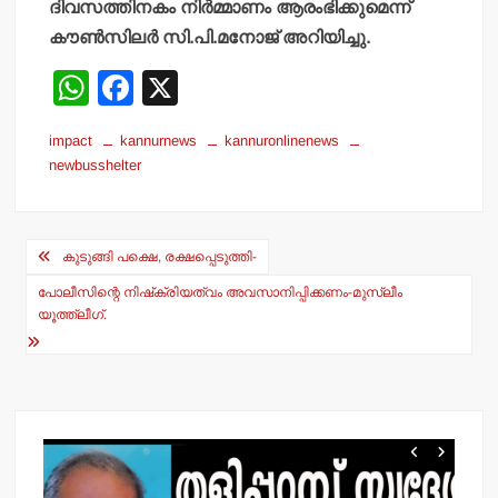
ദിവസത്തിനകം നിര്‍മ്മാണം ആരംഭിക്കുമെന്ന്
കൗണ്‍സിലര്‍ സി.പി.മനോജ് അറിയിച്ചു.
W
F
X
h
a
impact
kannurnews
kannuronlinenews
at
c
newbusshelter
s
e
A
b
Post
p
o
കുടുങ്ങി പക്ഷെ, രക്ഷപ്പെടുത്തി-
navigation
p
o
പോലീസിന്റെ നിഷ്‌ക്രിയത്വം അവസാനിപ്പിക്കണം-മുസ്ലീം
യൂത്ത്‌ലീഗ്.
k