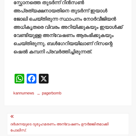
സ്ഫോനത്തെ തുടര്‍ന്ന് റിന്‍സണ്‍
അപ്രത്യക്ഷനായതിനെ തുടര്‍ന്ന് ഇയാള്‍
ജോലി ചെയ്തിരുന്ന സ്ഥാപനം നോര്‍വീജിയന്‍
അധികൃതരെ വിവരം അറിയിക്കുകയും ഇയാള്‍ക്ക്
വേണ്ടിയുള്ള അന്വേഷണം ആരംഭിക്കുകയും
ചെയ്തിരുന്നു. ബള്‍ഗേറിയയിലാണ് റിസന്റെ
ഷെല്‍ കമ്പനി പ്രവര്‍ത്തിച്ചിരുന്നത്.
W
F
X
h
a
kannurnews
pagerbomb
at
c
s
e
Post
A
b
navigation
p
o
ദര്‍ശനയുടെ ദുരൂഹമരണം അന്വേഷണം ഊര്‍ജ്ജിതമാക്കി
പോലീസ്.