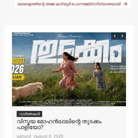
p
o
മലയാളത്തിന്റെ അമ്മ കവിയൂര്‍ പൊന്നമ്മ(80)നിര്യാതയായി
k
വ
ചെ
വാർത്തകൾ
പ്
വിസ്മയ മോഹന്‍ലാലിന്റെ തുടക്കം
എ
പാളിയോ?
adm
admin3
August 8, 2026