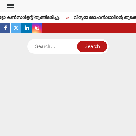
Skip
to
 കണ്‍സള്‍ട്ടന്റ് തൂങ്ങിമരിച്ചു.
വിസ്മയ മോഹന്‍ലാലിന്റെ തുടക്
content
facebook
twitter
linkedin
instagram
Search