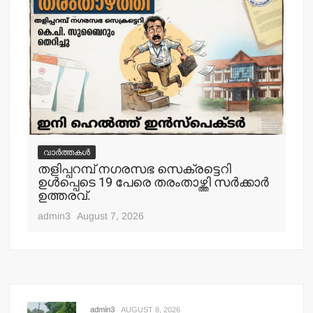
വാർത്തകൾ
വ
തളിപ്പറമ്പ് നഗരസഭ സെക്രട്ടെറി
തള
ഉള്‍പ്പെടെ 19 പേരെ തരംതാഴ്ത്തി സര്‍ക്കാര്‍
കാ
ഉത്തരവ്.
adm
admin3
August 7, 2026
admin3
AUGUST 8, 2026