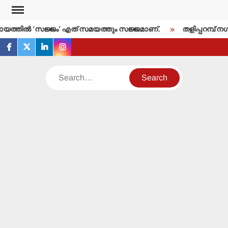
Skip
to
്തില്‍ ‘സജ്ജം’ എത് സമയത്തും സജ്ജമാണ്.
തളിപ്പറമ്പ് നഗര
content
facebook
twitter
linkedin
instagram
Search