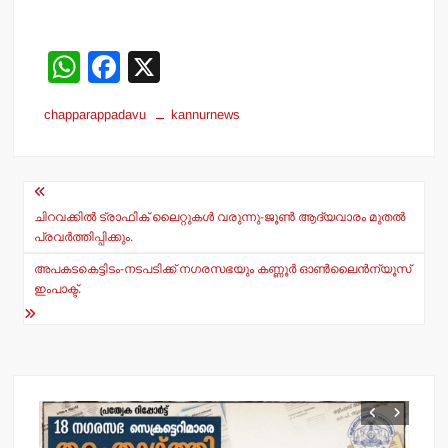
W
F
X
h
a
chapparappadavu
kannurnews
at
c
s
e
Post
A
b
navigation
p
o
ചിറവക്കില്‍ ട്രാഫിക് ലൈറ്റുകള്‍ വരുന്നു-ജൂണ്‍ ആദ്യവാരം മുതല്‍
പ്രവര്‍ത്തിപ്പിക്കും.
p
o
അപകടകെട്ടിടം-നടപടിക്ക് നഗരസഭയും കണ്ണൂര്‍ ഓണ്‍ലൈന്‍ന്യൂസ്
k
ഇംപാക്ട്.