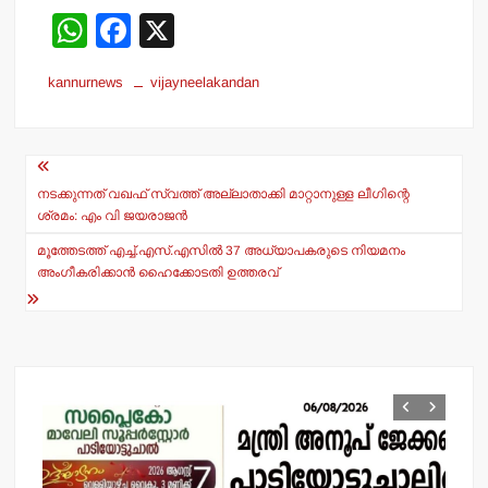
W
F
X
h
a
kannurnews
vijayneelakandan
at
c
s
e
Post
A
b
navigation
p
o
നടക്കുന്നത് വഖഫ് സ്വത്ത് അല്ലാതാക്കി മാറ്റാനുള്ള ലീഗിന്റെ
ശ്രമം: എം വി ജയരാജന്‍
p
o
മൂത്തേടത്ത് എച്ച്.എസ്.എസില്‍ 37 അധ്യാപകരുടെ നിയമനം
k
അംഗീകരിക്കാന്‍ ഹൈക്കോടതി ഉത്തരവ്