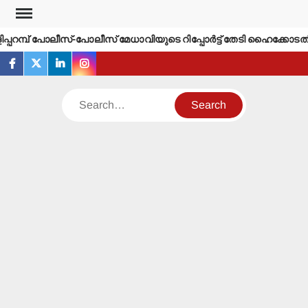
Skip
to
്പറമ്പ് പോലീസ്-പോലീസ് മേധാവിയുടെ റിപ്പോര്‍ട്ട് തേടി ഹൈക്കോടതി.
content
facebook
twitter
linkedin
instagram
Search