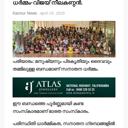
ധര്‍മ്മം-വിജയ് നീലകണ്ഠന്‍.
Kannur News
April 19, 2025
പരിയാരം: മനുഷ്യനും പ്രകൃതിയും ദൈവവും
തമ്മിലുള്ള ബന്ധമാണ് സനാതന ധര്‍മ്മം.
ഈ ബന്ധത്തെ പൂര്‍ണ്ണമായി കണ്ട
സംസ്‌കാരമാണ് ഭാരത സംസ്‌കാരം.
പരിസ്ഥിതി ധാര്‍മ്മികത, സനാതന ഗ്രന്ഥങ്ങളില്‍