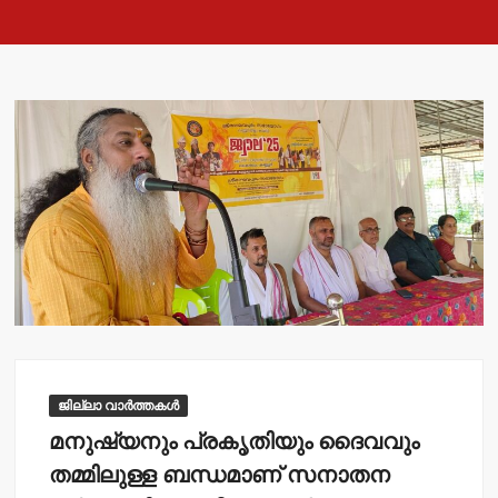
ജില്ലാ വാർത്തകൾ
മനുഷ്യനും പ്രകൃതിയും ദൈവവും
തമ്മിലുള്ള ബന്ധമാണ് സനാതന