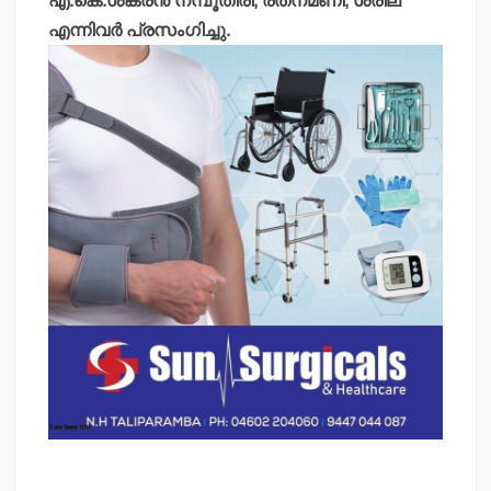
എ.കെ.ശങ്കരന്‍ നമ്പൂതിരി, രത്‌നമണി, ശ്രീല
എന്നിവര്‍ പ്രസംഗിച്ചു.