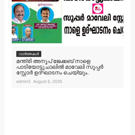
വാർത്തകൾ
വ
മന്ത്രി അനൂപ് ജേക്കബ് നാളെ
പിക
ി
പാടിയോട്ടുചാലില്‍ മാവേലി സൂപ്പര്‍
യാ
സ്റ്റോര്‍ ഉദ്ഘാടനം ചെയ്യും.
adm
admin3
August 6, 2026