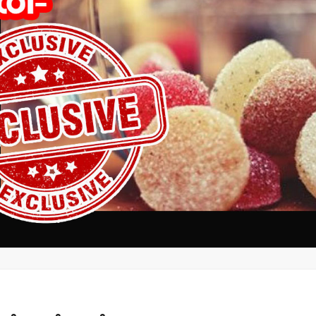
മന്ത്രി അനൂപ് ജേക്കബ്
തളിപ്പറമ്
നാളെ
സെക്രട്ടെറ
പാടിയോട്ടുചാലില്‍
19 പേരെ തര
മാവേലി സൂപ്പര്‍ സ്റ്റോര്‍
സര്‍ക്കാര്‍
ഉദ്ഘാടനം ചെയ്യും.
admin3
Augus
admin3
August 6, 2026