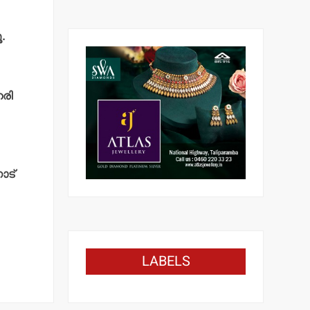
.
ഹരി
ോട്
LABELS