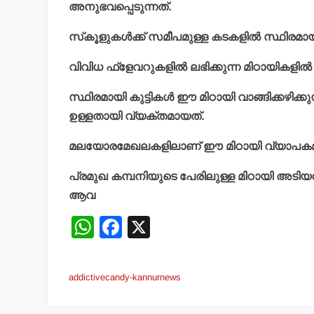
അനുഭവപ്പെടുന്നത്.
സ്‌കൂളുകള്‍ക്ക് സമീപമുള്ള കടകളില്‍ സ്ഥിരമായി വ
വിവിധ ഫ്‌ളേവറുകളില്‍ ലഭിക്കുന്ന മിഠായികളില
സ്ഥിരമായി കുട്ടികള്‍ ഈ മിഠായി വാങ്ങിക്കഴിക്ക
ഉള്ളതായി വ്യക്തമായത്.
മലയോരമേഖലകളിലാണ് ഈ മിഠായി വ്യാപകമായി വ
പ്രമുഖ കമ്പനിയുടെ പേരിലുള്ള മിഠായി അട
ആവ
W
F
X
h
a
at
c
addictivecandy-kannurnews
s
e