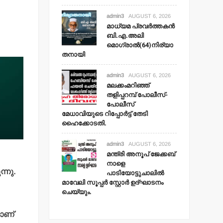
admin3
AUGUST 6, 2026
മാധ്യമ പ്രവര്‍ത്തകന്‍
ബി.എ.അലി
മൊഗ്രാല്‍(64)നിര്യാ
തനായി
admin3
AUGUST 6, 2026
മലക്കംമറിഞ്ഞ്
തളിപ്പറമ്പ് പോലീസ്-
പോലീസ്
മേധാവിയുടെ റിപ്പോര്‍ട്ട് തേടി
ഹൈക്കോടതി.
admin3
AUGUST 6, 2026
മന്ത്രി അനൂപ് ജേക്കബ്
നാളെ
്നു.
പാടിയോട്ടുചാലില്‍
മാവേലി സൂപ്പര്‍ സ്റ്റോര്‍ ഉദ്ഘാടനം
ചെയ്യും.
യാണ്