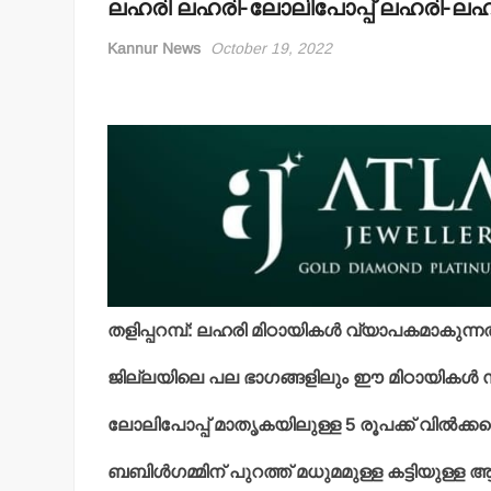
ലഹരി ലഹരി-ലോലിപോപ്പ് ലഹരി-ലഹ
Kannur News
October 19, 2022
തളിപ്പറമ്പ്: ലഹരി മിഠായികള്‍ വ്യാപകമാകുന്
ജില്ലയിലെ പല ഭാഗങ്ങളിലും ഈ മിഠായികള്‍ സ്‌കൂള
ലോലിപോപ്പ് മാതൃകയിലുള്ള 5 രൂപക്ക് വില്‍ക്കപ
ബബിള്‍ഗമ്മിന് പുറത്ത് മധുമമുള്ള കട്ടിയുള