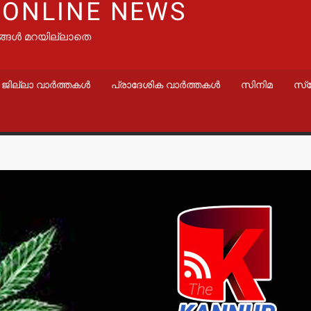
 ONLINE NEWS
ങ്ങൾ മറയില്ലാതെ
ജില്ലാ വാർത്തകൾ
പ്രാദേശിക വാർത്തകൾ
സിനിമ
സ്
വാർത്തകൾ
തളിപ്പറമ്
സെക്രട്ടെറ
19 പേരെ തര
സര്‍ക്കാര്‍
admin3
Augus
വാർത്തകൾ