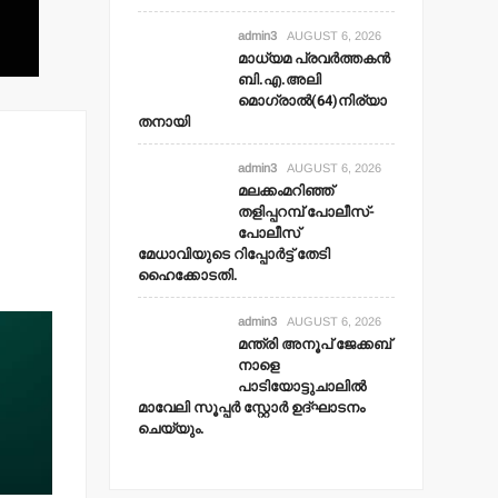
admin3
AUGUST 6, 2026
മാധ്യമ പ്രവര്‍ത്തകന്‍
ബി.എ.അലി
മൊഗ്രാല്‍(64)നിര്യാ
തനായി
admin3
AUGUST 6, 2026
മലക്കംമറിഞ്ഞ്
തളിപ്പറമ്പ് പോലീസ്-
പോലീസ്
മേധാവിയുടെ റിപ്പോര്‍ട്ട് തേടി
ഹൈക്കോടതി.
admin3
AUGUST 6, 2026
മന്ത്രി അനൂപ് ജേക്കബ്
നാളെ
പാടിയോട്ടുചാലില്‍
മാവേലി സൂപ്പര്‍ സ്റ്റോര്‍ ഉദ്ഘാടനം
ചെയ്യും.