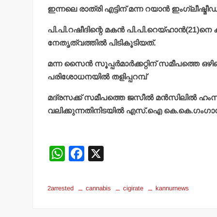
ഇന്നലെ രാത്രി എട്ടിന് മന്ന റയാന്‍ ഇംഗ്ലീഷ
പി.പി.റഷീദിന്റെ മകന്‍ പി.പി.റെയ്ഹാന്‍(21)നെ
നേതൃത്വത്തില്‍ പിടികൂടിയത്.
മന്ന സൈന്‍ സൂപ്പര്‍മാര്‍ക്കറ്റിന് സമീപത്തെ ഒഴ
പരിശോധനയില്‍ തളിപ്പറമ്പ്
മദ്രസക്ക് സമീപത്തെ ജസീല്‍ മന്‍സിലില്‍ ഹം
വലിക്കുന്നതിനിടയില്‍ എസ്.ഐ കെ.കെ.ഗംഗാധരന
W
F
X
h
a
at
c
2arrested
cannabis
cigirate
kannurnews
s
e
A
b