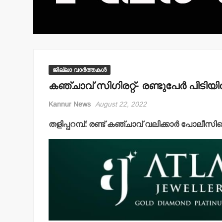
ജില്ലാ വാർത്തകൾ
കഞ്ചാവ് സിഗിരറ്റ്- രണ്ടുപേര്‍ പിടിയില
Kannur News
August 22, 2022
തളിപ്പറമ്പ്: രണ്ട് കഞ്ചാവ് വലിക്കാര്‍ പോലീസിന