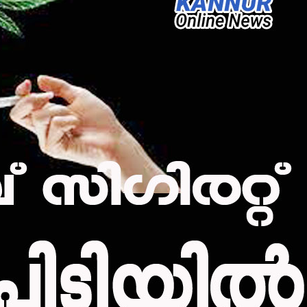
മന്ത്രി അനൂപ് ജേക്കബ്
നാളെ
പാടിയോട്ടുചാലില്‍
മാവേലി സൂപ്പര്‍ സ്റ്റോര്‍
ഉദ്ഘാടനം ചെയ്യും.
admin3
August 6, 2026