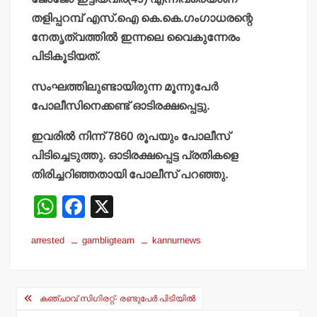
തളിപ്പറമ്പ് എസ്.ഐ കെ.കെ.ഗംഗാധരന്റെ
നേതൃത്വത്തില്‍ ഇന്നലെ വൈകുന്നേരം
പിടികൂടിയത്.
സംഘത്തിലുണ്ടായിരുന്ന മൂന്നുപേര്‍
പോലീസിനെക്കണ്ട് ഓടിരക്ഷപ്പെട്ടു.
ഇവരില്‍ നിന്ന് 7860 രൂപയും പോലീസ്
പിടിച്ചെടുത്തു. ഓടിരക്ഷപ്പെട്ട പ്രതികളെ
തിരിച്ചറിഞ്ഞതായി പോലീസ് പറഞ്ഞു.
W
F
X
h
a
arrested
gambligteam
kannurnews
at
c
s
e
Post
A
b
കഞ്ചാവ് സിഗിരറ്റ്- രണ്ടുപേര്‍ പിടിയില്‍