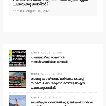
ചക്കരക്കുടത്തില്‍?
adm
admin3
August 10, 2026
admin3
AUGUST 10, 2026
പാലങ്ങാട്ട് നാരായണന്‍
നായര്‍(92)നിര്യാതനായി.
admin3
AUGUST 10, 2026
പൊതു ഓടയിലേക്ക് മലിനജല പൈപ്പ്-
നഗരസഭ അധികൃതര്‍ കയ്യിട്ടത് ഏത്
ചക്കരക്കുടത്തില്‍?
admin3
AUGUST 9, 2026
വൈദ്യുതി ലൈനില്‍ കുടുങ്ങിയ പ്രാവിനെ