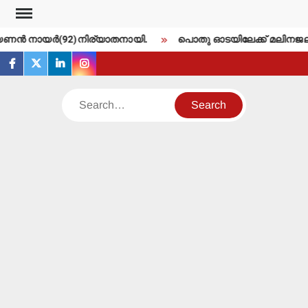
Skip
to
ണന്‍ നായര്‍(92)നിര്യാതനായി.
പൊതു ഓടയിലേക്ക് മലിനജല പൈ
content
facebook
twitter
linkedin
instagram
Search