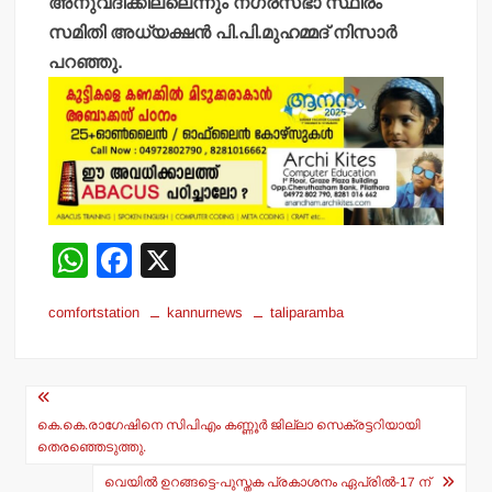
അനുവദിക്കില്ലെന്നും നഗരസഭാ സ്ഥിരം
സമിതി അധ്യക്ഷന്‍ പി.പി.മുഹമ്മദ് നിസാര്‍
പറഞ്ഞു.
W
F
X
h
a
comfortstation
kannurnews
taliparamba
at
c
s
e
Post
A
b
navigation
p
o
കെ.കെ.രാഗേഷിനെ സിപിഎം കണ്ണൂര്‍ ജില്ലാ സെക്രട്ടറിയായി
തെരഞ്ഞെടുത്തു.
p
o
വെയില്‍ ഉറങ്ങട്ടെ-പുസ്തക പ്രകാശനം ഏപ്രില്‍-17 ന്