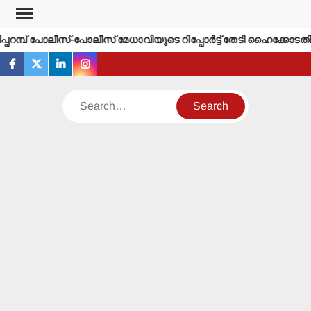
Skip
to
പറമ്പ് പോലീസ്-പോലീസ് മേധാവിയുടെ റിപ്പോര്‍ട്ട് തേടി ഹൈക്കോടതി.
content
facebook
twitter
linkedin
instagram
Search