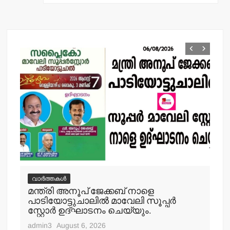
k
വാർത്തകൾ
വ
മന്ത്രി അനൂപ് ജേക്കബ് നാളെ
പിക
ി
പാടിയോട്ടുചാലില്‍ മാവേലി സൂപ്പര്‍
യാ
സ്റ്റോര്‍ ഉദ്ഘാടനം ചെയ്യും.
adm
admin3
August 6, 2026