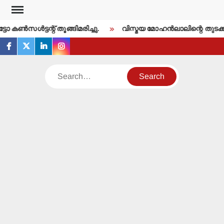
Skip
to
കണ്‍സള്‍ട്ടന്റ് തൂങ്ങിമരിച്ചു.
വിസ്മയ മോഹന്‍ലാലിന്റെ തുടക്ക
content
facebook
twitter
linkedin
instagram
Search