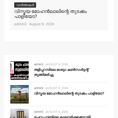
ചെ
വാർത്തകൾ
പ്
വിസ്മയ മോഹന്‍ലാലിന്റെ തുടക്കം
എ
പാളിയോ?
adm
admin3
August 8, 2026
admin3
AUGUST 8, 2026
തളിപ്പറമ്പിലെ ഓട്ടോ കണ്‍സള്‍ട്ടന്റ്
തൂങ്ങിമരിച്ചു.
admin3
AUGUST 8, 2026
വിസ്മയ മോഹന്‍ലാലിന്റെ തുടക്കം പാളിയോ?
admin3
AUGUST 8, 2026
ചെറുപുഴയിലെ കാലവര്‍ഷക്കെടുതി: