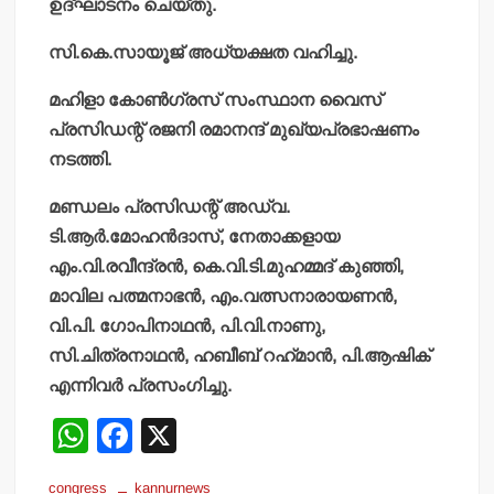
ഉദ്ഘാടനം ചെയ്തു.
സി.കെ.സായൂജ് അധ്യക്ഷത വഹിച്ചു.
മഹിളാ കോണ്‍ഗ്രസ് സംസ്ഥാന വൈസ്
പ്രസിഡന്റ് രജനി രമാനന്ദ് മുഖ്യപ്രഭാഷണം
നടത്തി.
മണ്ഡലം പ്രസിഡന്റ് അഡ്വ.
ടി.ആര്‍.മോഹന്‍ദാസ്, നേതാക്കളായ
എം.വി.രവീന്ദ്രന്‍, കെ.വി.ടി.മുഹമ്മദ് കുഞ്ഞി,
മാവില പത്മനാഭന്‍, എം.വത്സനാരായണന്‍,
വി.പി. ഗോപിനാഥന്‍, പി.വി.നാണു,
സി.ചിത്രനാഥന്‍, ഹബീബ് റഹ്‌മാന്‍, പി.ആഷിക്
എന്നിവര്‍ പ്രസംഗിച്ചു.
W
F
X
h
a
congress
kannurnews