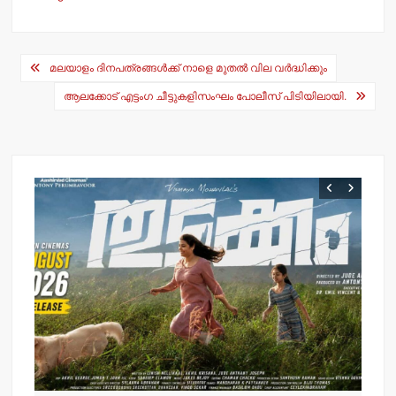
at
c
s
e
Post
A
b
മലയാളം ദിനപത്രങ്ങള്‍ക്ക് നാളെ മുതല്‍ വില വര്‍ദ്ധിക്കും
navigation
p
o
ആലക്കോട് എട്ടംഗ ചീട്ടുകളിസംഘം പോലീസ് പിടിയിലായി.
p
o
k
വ