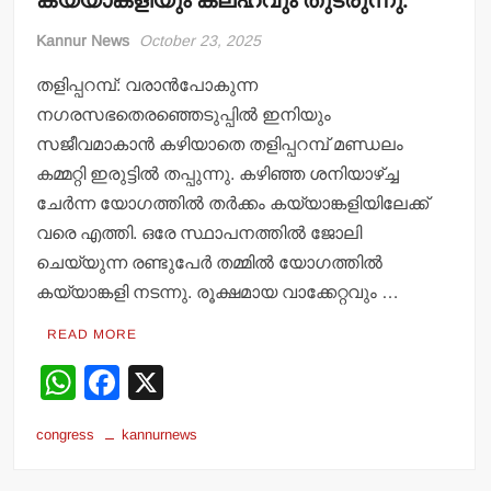
കയ്യാങ്കളിയും കലഹവും തുടരുന്നു.
Kannur News
October 23, 2025
തളിപ്പറമ്പ്: വരാന്‍പോകുന്ന
നഗരസഭതെരഞ്ഞെടുപ്പില്‍ ഇനിയും
സജീവമാകാന്‍ കഴിയാതെ തളിപ്പറമ്പ് മണ്ഡലം
കമ്മറ്റി ഇരുട്ടില്‍ തപ്പുന്നു. കഴിഞ്ഞ ശനിയാഴ്ച്ച
ചേര്‍ന്ന യോഗത്തില്‍ തര്‍ക്കം കയ്യാങ്കളിയിലേക്ക്
വരെ എത്തി. ഒരേ സ്ഥാപനത്തില്‍ ജോലി
ചെയ്യുന്ന രണ്ടുപേര്‍ തമ്മില്‍ യോഗത്തില്‍
കയ്യാങ്കളി നടന്നു. രൂക്ഷമായ വാക്കേറ്റവും …
READ MORE
W
F
X
h
a
congress
kannurnews
at
c
s
e