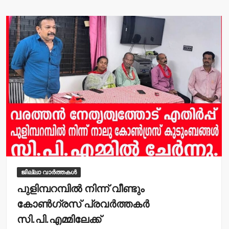
A
b
p
o
p
o
k
ജില്ലാ വാർത്തകൾ
പുളിമ്പറമ്പില്‍ നിന്ന് വീണ്ടും
കോണ്‍ഗ്രസ് പ്രവര്‍ത്തകര്‍
സി.പി.എമ്മിലേക്ക്