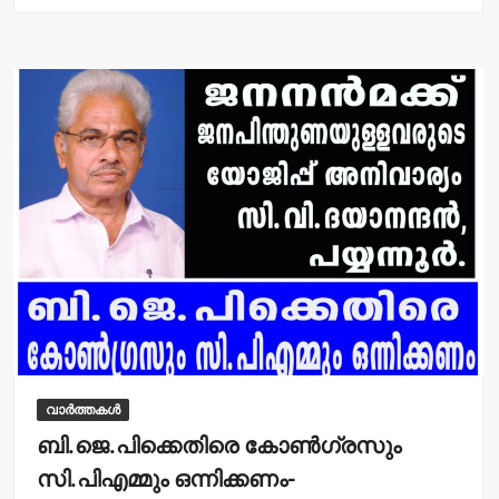
s
e
A
b
p
o
p
o
k
വാർത്തകൾ
ബി.ജെ.പിക്കെതിരെ കോണ്‍ഗ്രസും
സി.പിഎമ്മും ഒന്നിക്കണം-