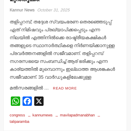
Kannur News
October 31, 2025
തളിപ്പറമ്പ്; തദ്ദേശ സ്വയംഭരണ തെരഞ്ഞെടുപ്പ്
ഏത് നിമിഷവും പ്രഖ്യാപിക്കപ്പെടും എന്ന
നിലയില്‍ എത്തിനില്‍ക്കെ രാഷ്ട്രീയകക്ഷികള്‍
തങ്ങളുടെ സ്ഥാനാര്‍ത്ഥികളെ നിര്‍ണയിക്കാനുള്ള
പ്രവര്‍ത്തനങ്ങളില്‍ സജീവമാണ്. തളിപ്പറമ്പ്
നഗരസഭയെ സംബന്ധിച്ച് ആര് ഭരിക്കും എന്ന
കാര്യത്തില്‍ മുമ്പൊന്നും ഇല്ലാത്ത ആശങ്കകള്‍
സജീവമാണ്. 35 വാര്‍ഡുകളിലേക്കുള്ള
മല്‍സരങ്ങളില്‍ …
READ MORE
W
F
X
h
a
congress
kannurnews
mavilapadmanabhan
at
c
taliparamba
s
e