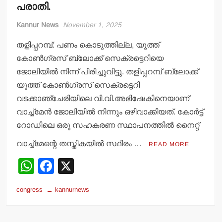
പരാതി.
Kannur News
November 1, 2025
തളിപ്പറമ്പ്: പണം കൊടുത്തില്ല, യൂത്ത്
കോണ്‍ഗ്രസ് ബ്ലോക്ക് സെക്രട്ടെറിയെ
ജോലിയില്‍ നിന്ന് പിരിച്ചുവിട്ടു. തളിപ്പറമ്പ് ബ്ലോക്ക്
യൂത്ത് കോണ്‍ഗ്രസ് സെക്രട്ടെറി
വടക്കാഞ്ചേരിയിലെ വി.വി.അഭിഷേകിനെയാണ്
വാച്ച്‌മേന്‍ ജോലിയില്‍ നിന്നും ഒഴിവാക്കിയത്. കോര്‍ട്ട്
റോഡിലെ ഒരു സഹകരണ സ്ഥാപനത്തില്‍ നൈറ്റ്
വാച്ച്‌മേന്റെ തസ്തികയില്‍ സ്ഥിരം …
READ MORE
W
F
X
h
a
congress
kannurnews
at
c
s
e