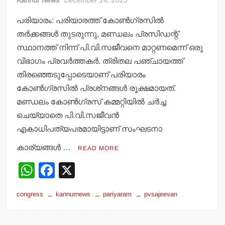
Kannur News
December 14, 2025
പരിയാരം: പരിയാരത്ത് കോണ്‍ഗ്രസില്‍
തര്‍ക്കങ്ങള്‍ തുടരുന്നു, മണ്ഡലം പ്രസിഡന്റ്
സ്ഥാനത്ത് നിന്ന് പി.വി.സജീവനെ മാറ്റണമെന്ന് ഒരു
വിഭാഗം പ്രവര്‍ത്തകര്‍. ത്രിതല പഞ്ചായത്ത്
തിരഞ്ഞെടുപ്പോടെയാണ് പരിയാരം
കോണ്‍ഗ്രസില്‍ പ്രശ്‌നങ്ങള്‍ രൂക്ഷമായത്.
മണ്ഡലം കോണ്‍ഗ്രസ് കമ്മറ്റിയില്‍ ചര്‍ച്ച
ചെയ്യാതെ പി.വി.സജീവന്‍
എകാധിപത്യപരമായിട്ടാണ് സംഘടനാ
കാര്യങ്ങള്‍ …
READ MORE
W
F
X
h
a
congress
kannurnews
pariyaram
pvsajeevan
at
c
s
e