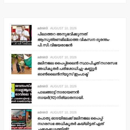
admin3
AUGUST 10, 2026
പിലാത്തറ അനുഭവിക്കുന്നത്
ആസൂത്രണമില്ലാത്ത വികസന ദുരന്തം-
പി.സി.വിജയരാജന്‍
admin3
AUGUST 10, 2026
മലിനജല പൈപ്പ്‌ലൈന്‍ സ്ഥാപിച്ചത് നഗരസഭ
അധികൃതര്‍ പരിശോധിച്ചു-കണ്ണൂര്‍
ഓണ്‍ലൈന്‍ന്യൂസ് ഇംപാക്ട്‌
admin3
AUGUST 10, 2026
പാലങ്ങാട്ട് നാരായണന്‍
നായര്‍(92)നിര്യാതനായി.
admin3
AUGUST 10, 2026
പൊതു ഓടയിലേക്ക് മലിനജല പൈപ്പ്-
നഗരസഭ അധികൃതര്‍ കയ്യിട്ടത് ഏത്
ചക്കരക്കുടത്തില്‍?