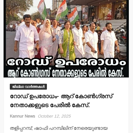
p
o
p
o
k
ജില്ലാ വാർത്തകൾ
റോഡ് ഉപരോധം- ആറ് കോണ്‍ഗ്രസ്
നേതാക്കളുടെ പേരില്‍ കേസ്.
Kannur News
October 12, 2025
തളിപ്പറമ്പ്; ഷാഫി പറമ്പിലിന് നേരെയുണ്ടായ