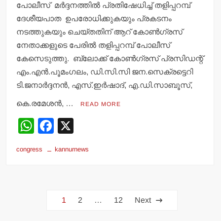
പോലീസ് മര്‍ദ്ദനത്തില്‍ പ്രതിഷേധിച്ച് തളിപ്പറമ്പ്
ദേശീയപാത ഉപരോധിക്കുകയും പ്രകടനം
നടത്തുകയും ചെയ്തതിന് ആറ് കോണ്‍ഗ്രസ്
നേതാക്കളുടെ പേരില്‍ തളിപ്പറമ്പ് പോലീസ്
കേസെടുത്തു. ബ്ലോക്ക് കോണ്‍ഗ്രസ് പ്രസിഡന്റ്
എം.എന്‍.പൂമംഗലം, ഡി.സി.സി ജന.സെക്രട്ടെറി
ടി.ജനാര്‍ദ്ദനന്‍, എസ്.ഇര്‍ഷാദ്, എ.ഡി.സാബൂസ്,
കെ.രമേശന്‍, …
READ MORE
W
F
X
h
a
congress
kannurnews
at
c
s
e
A
b
Posts
p
o
1
2
…
12
Next
pagination
p
o