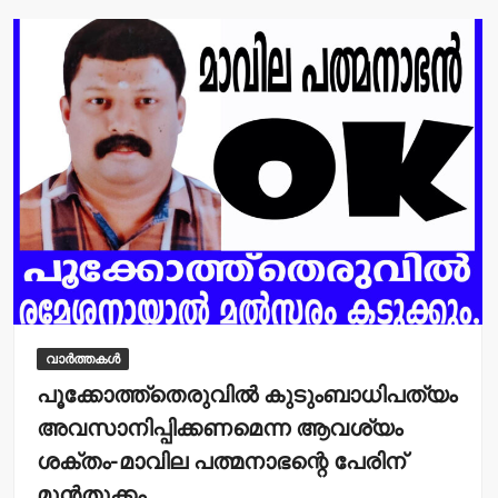
A
b
p
o
p
o
k
വാർത്തകൾ
പൂക്കോത്ത്‌തെരുവില്‍ കുടുംബാധിപത്യം
അവസാനിപ്പിക്കണമെന്ന ആവശ്യം
ശക്തം-മാവില പത്മനാഭന്റെ പേരിന്
മുന്‍തൂക്കം.