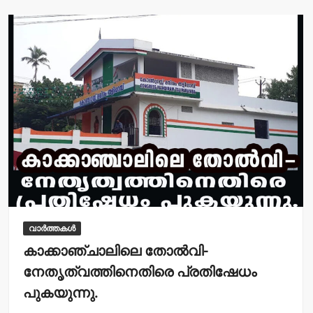
A
b
p
o
p
o
k
വാർത്തകൾ
കാക്കാഞ്ചാലിലെ തോല്‍വി-
നേതൃത്വത്തിനെതിരെ പ്രതിഷേധം
പുകയുന്നു.