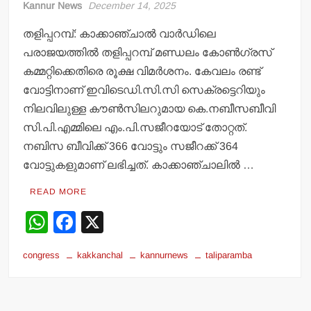
Kannur News
December 14, 2025
തളിപ്പറമ്പ്: കാക്കാഞ്ചാല്‍ വാര്‍ഡിലെ
പരാജയത്തില്‍ തളിപ്പറമ്പ് മണ്ഡലം കോണ്‍ഗ്രസ്
കമ്മറ്റിക്കെതിരെ രൂക്ഷ വിമര്‍ശനം. കേവലം രണ്ട്
വോട്ടിനാണ് ഇവിടെഡി.സി.സി സെക്രട്ടെറിയും
നിലവിലുള്ള കൗണ്‍സിലറുമായ കെ.നബീസബീവി
സി.പി.എമ്മിലെ എം.പി.സജീറയോട് തോറ്റത്.
നബിസ ബീവിക്ക് 366 വോട്ടും സജീറക്ക് 364
വോട്ടുകളുമാണ് ലഭിച്ചത്. കാക്കാഞ്ചാലില്‍ …
READ MORE
W
F
X
h
a
congress
kakkanchal
kannurnews
taliparamba
at
c
s
e