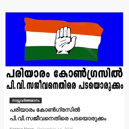
s
e
A
b
p
o
p
o
k
നാട്ടുവർത്തമാനം
പരിയാരം കോണ്‍ഗ്രസില്‍
പി.വി.സജീവനെതിരെ പടയൊരുക്കം