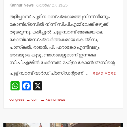
Kannur News
October 17, 2025
തളിപ്പറമ്പ്: പുളിമ്പറമ്പ് പ്രദേശത്തുനിന്ന് വീണ്ടും
കോണ്‍ഗ്രസില്‍ നിന്ന് സി.പി.എമ്മിലേക്ക് ഒഴുക്ക്
തുടരുന്നു. കരിപ്പൂല്‍ പുളിമ്പറമ്പ് മേഖലയിലെ
കോണ്‍ഗ്രസ് പ്രവര്‍ത്തകരായ കെ.ട്രീസ,
പാസ്‌കല്‍, രാജന്‍, പി. ഫ്രാങ്കോ എന്നിവരും
അവരുടെ കുടുംബാഗങ്ങളുമാണ് ഇന്നലെ
സി.പി.എമ്മില്‍ ചേര്‍ന്നത്. മഹിളാ കോണ്‍ഗ്രസിന്റെ
പുളിമ്പറമ്പ് വാര്‍ഡ് പ്രസിഡന്റാണ് …
READ MORE
W
F
X
h
a
congress
cpm
kannurnews
at
c
s
e
A
b