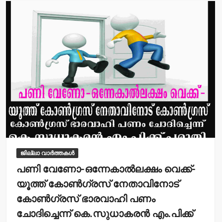
A
b
p
o
p
o
k
ജില്ലാ വാർത്തകൾ
പണി വേണോ-ഒന്നേകാല്‍ലക്ഷം വെക്ക്-
യൂത്ത് കോണ്‍ഗ്രസ് നേതാവിനോട്
കോണ്‍ഗ്രസ് ഭാരവാഹി പണം
ചോദിച്ചെന്ന് കെ.സുധാകരന്‍ എം.പിക്ക്