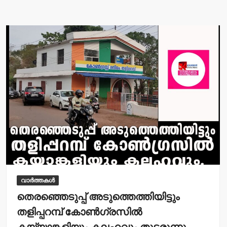
A
b
p
o
p
o
k
വാർത്തകൾ
തെരഞ്ഞെടുപ്പ് അടുത്തെത്തിയിട്ടും
തളിപ്പറമ്പ് കോണ്‍ഗ്രസില്‍