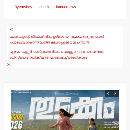
h
a
10yearsboy
death
kannurnews
at
c
s
e
Post
A
b
navigation
p
o
ചാലിലച്ചന്റെ ജീവചരിത്രം ഉദ്വേഗജനകമായ ഒരു നോവല്‍
പോലെയാണെന്ന് മന്ത്രി കടന്നപ്പള്ളി രാമചന്ദ്രന്‍.
p
o
എരമം-കുറ്റൂര്‍ പഞ്ചായത്തിലെ വെള്ളോറ ഗവ. ഹോമിയോ
k
ഡിസ്‌പെന്‍സറിക്ക് എന്‍.എ.ബി.എച്ച് അംഗീകാരം