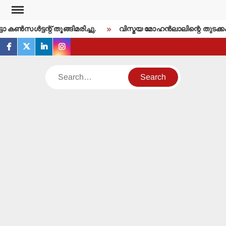
Skip
to
ണ്‍സള്‍ട്ടന്റ് തൂങ്ങിമരിച്ചു.
വിസ്മയ മോഹന്‍ലാലിന്റെ തുടക്കം
content
facebook
twitter
linkedin
instagram
Search