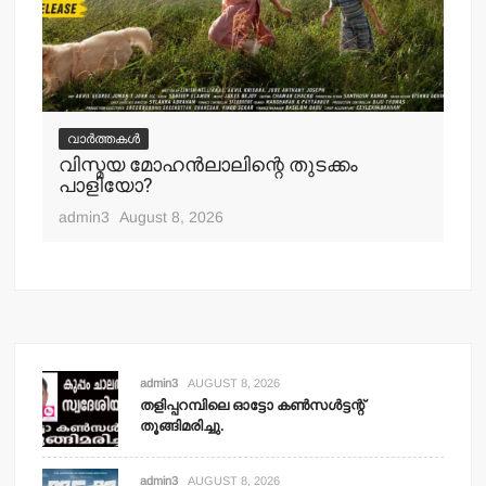
വ
ചെ
വാർത്തകൾ
പ്
വിസ്മയ മോഹന്‍ലാലിന്റെ തുടക്കം
എ
പാളിയോ?
adm
admin3
August 8, 2026
admin3
AUGUST 8, 2026
തളിപ്പറമ്പിലെ ഓട്ടോ കണ്‍സള്‍ട്ടന്റ്
തൂങ്ങിമരിച്ചു.
admin3
AUGUST 8, 2026