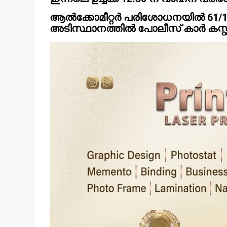
ആൽക്കോമീറ്റർ പരിശോധനയിൽ 61/10
അടിസ്ഥാനത്തിൽ പോലീസ് കാർ കസ്റ്