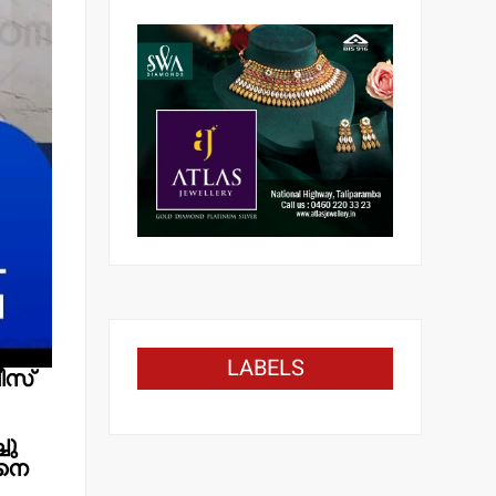
LABELS
ീസ്
ചു
)നെ