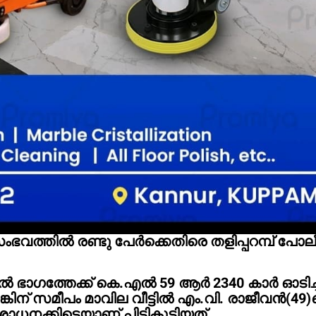
ച സംഭവത്തിൽ രണ്ടു പേർക്കെതിരെ തളിപ്പറമ്പ് പോല
യിൽ ഭാഗത്തേക്ക് കെ.എൽ 59 ആർ 2340 കാർ ഓടിച്
കിന് സമീപം മാവില വീട്ടിൽ എം.വി. രാജീവൻ(49
ിശോധനക്കിടെയാണ് പിടികൂടിയത്.