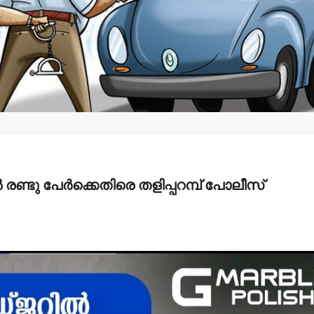
ചെറുപുഴ
കാലവര്‍ഷക
വാർത്തകൾ
പ്രത്യേക 
മാധ്യമ പ്രവര്‍ത്തകന്‍
അനുവദിക്
ബി.എ.അലി
എല്‍ഡിഎ
മൊഗ്രാല്‍(64)നിര്യാതനായി
admin3
Augus
admin3
August 6, 2026
രണ്ടു പേർക്കെതിരെ തളിപ്പറമ്പ് പോലീസ്