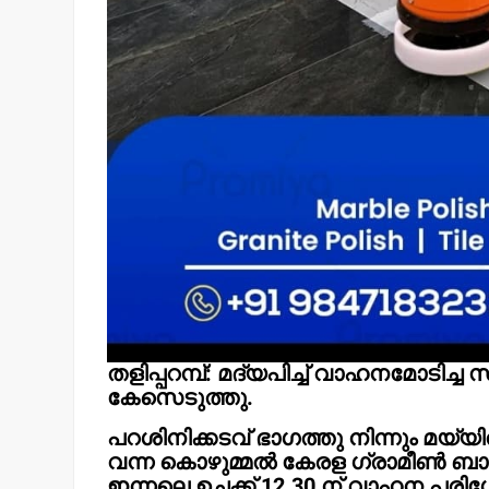
തളിപ്പറമ്പ്: മദ്യപിച്ച് വാഹനമോടിച്
കേസെടുത്തു.
പറശിനിക്കടവ് ഭാഗത്തു നിന്നും മയ്
വന്ന കൊഴുമ്മൽ കേരള ഗ്രാമീൺ ബാങ്
ഇന്നലെ ഉച്ചക്ക് 12.30 ന് വാഹന പര