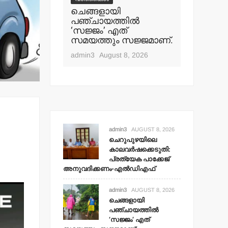
യിലെ
്കെടുതി:
ചെങ്ങളായി
തളിപ്പറ
പാക്കേജ്
പഞ്ചായത്തില്‍
സെക്രട്ട
കണം-
‘സജ്ജം’ എത്
19 പേരെ ത
ഫ്
സമയത്തും സജ്ജമാണ്.
സര്‍ക്കാര
t 8, 2026
admin3
August 8, 2026
admin3
Aug
admin3
AUGUST 8, 2026
ചെറുപുഴയിലെ
കാലവര്‍ഷക്കെടുതി:
പ്രത്യേക പാക്കേജ്
അനുവദിക്കണം-എല്‍ഡിഎഫ്
admin3
AUGUST 8, 2026
ചെങ്ങളായി
പഞ്ചായത്തില്‍
‘സജ്ജം’ എത്