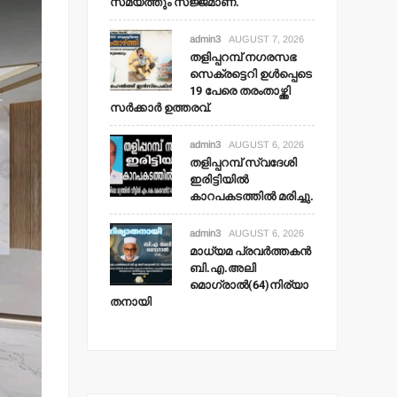
സമയത്തും സജ്ജമാണ്.
admin3
AUGUST 7, 2026
തളിപ്പറമ്പ് നഗരസഭ
സെക്രട്ടെറി ഉള്‍പ്പെടെ
19 പേരെ തരംതാഴ്ത്തി
സര്‍ക്കാര്‍ ഉത്തരവ്.
admin3
AUGUST 6, 2026
തളിപ്പറമ്പ് സ്വദേശി
ഇരിട്ടിയില്‍
കാറപകടത്തില്‍ മരിച്ചു.
admin3
AUGUST 6, 2026
മാധ്യമ പ്രവര്‍ത്തകന്‍
ബി.എ.അലി
മൊഗ്രാല്‍(64)നിര്യാ
തനായി