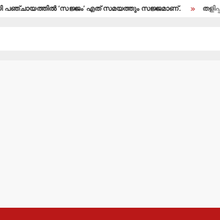
തില്‍ ‘സജ്ജം’ എത് സമയത്തും സജ്ജമാണ്.
തളിപ്പറമ്പ് നഗരസഭ