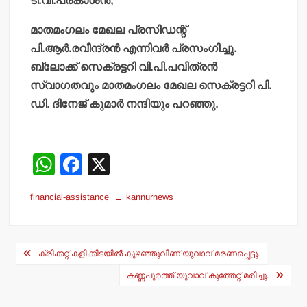
ടി.വി.പ്രകാശന്‍,
മാതമംഗലം മേഖല പ്രസിഡന്റ്
പി.ആര്‍.രവീന്ദ്രന്‍ എന്നിവര്‍ പ്രസംഗിച്ചു.
ബ്ലോക്ക് സെക്രട്ടറി വി.പി.പവിത്രന്‍
സ്വാഗതവും മാതമംഗലം മേഖല സെക്രട്ടറി പി.
ഡി. ദിനേജ് കുമാര്‍ നന്ദിയും പറഞ്ഞു.
W
F
X
h
a
financial-assistance
kannurnews
at
c
s
e
Post
A
b
ക്രിക്കറ്റ് കളിക്കിടയില്‍ കുഴഞ്ഞുവീണ് യുവാവ് മരണപ്പെട്ടു.
navigation
p
o
കണ്ണപുരത്ത് യുവാവ് കുത്തേറ്റ് മരിച്ചു.
p
o