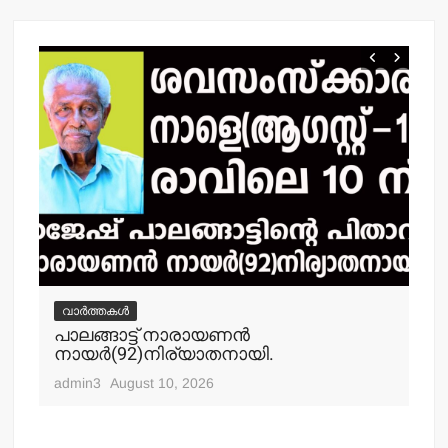
k
വാർത്തകൾ
വ
പാലങ്ങാട്ട് നാരായണന്‍
പൊ
നായര്‍(92)നിര്യാതനായി.
നഗ
ചക
admin3
August 10, 2026
adm