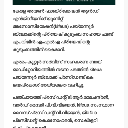
കേരള അയണ്‍ ഫാബ്രിക്കേഷന്‍ ആന്‍ഡ്
എന്‍ജിനീയറിങ് യൂണിറ്റ്
അസോസിയേഷന്‍(kifeua) പയ്യന്നൂര്‍
ബ്ലോക്കിന്റെ പ്രിയേഷ് കുടുംബ സഹായ ഫണ്ട്
എം.വിജിന്‍ എംഎല്‍എ പ്രിയേഷിന്റെ
കുടുംബത്തിന് കൈമാറി.
എരമം-കുറ്റൂര്‍ സര്‍വീസ് സഹകരണ ബാങ്ക്
ഓഡിറ്റോറിയത്തില്‍ നടന്ന ചടങ്ങില്‍ kifeua
പയ്യന്നൂര്‍ ബ്ലോക്ക് പ്രസിഡണ്ട് കെ
ജയപ്രകാശ് അധ്യക്ഷത വഹിച്ചു.
പഞ്ചായത്ത് പ്രസിഡന്റ് ടി.ആര്‍.രാമചന്ദ്രന്‍,
വാര്‍ഡ് മെമ്പര്‍ പി.വി.വിജയന്‍, kifeua സംസ്ഥാന
വൈസ് പ്രസിഡന്റ് വി.വിജയന്‍, ജില്ലാ
പ്രസിഡന്റ് കെ.മനോഹരന്‍, സെക്രട്ടറി