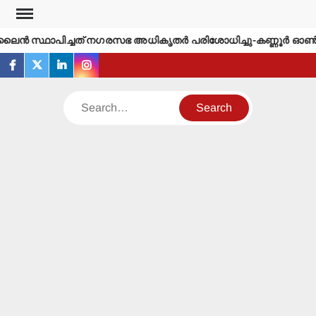
Skip
to
ന്‍ സ്ഥാപിച്ചത് നഗരസഭ അധികൃതര്‍ പരിശോധിച്ചു-കണ്ണൂര്‍ ഓണ്‍ലൈ
content
facebook
twitter
linkedin
instagram
Search