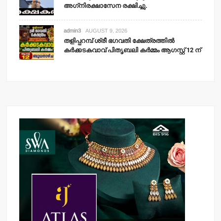
അഗ്‌നിരക്ഷാസേന രക്ഷിച്ചു.
admin3
AUGUST 9, 2026
തളിപ്പറമ്പ് ശ്രീ ഭഗവതി ക്ഷേത്രത്തില്‍
കര്‍ക്കടകവാവ് പിതൃബലി കര്‍മ്മം ആഗസ്റ്റ് 12 ന്