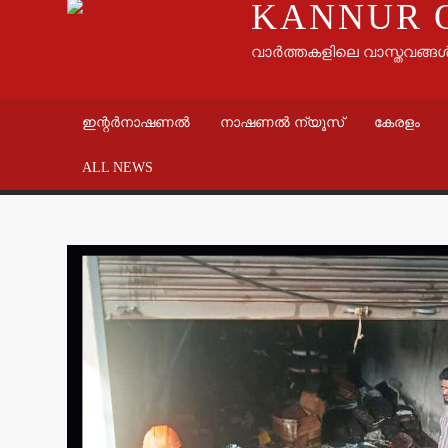
KANNUR 
വാർത്തകളിലെ വാസ്തവങ്ങ
ഇന്റർനാഷണൽ
നാഷണൽ ന്യൂസ്
കേരളം
ALL NEWS