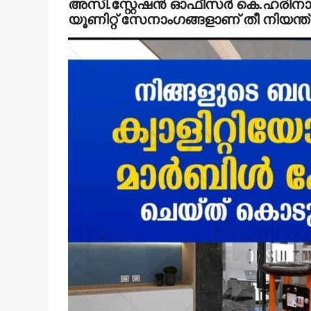
അസി.സ്റ്റേഷന്‍ ഓഫീസര്‍ കെ.ഹരിനാ
യൂണിറ്റ് സേനാംഗങ്ങളാണ് തീ നിയന്