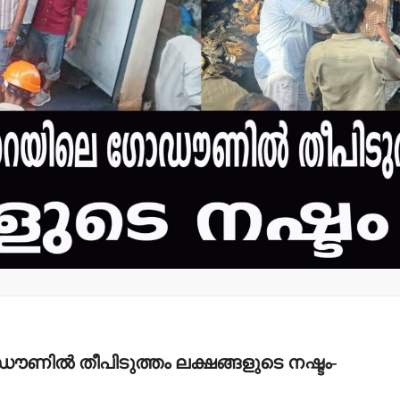
ണില്‍ തീപിടുത്തം ലക്ഷങ്ങളുടെ നഷ്ടം-