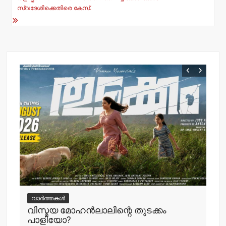
k
സ്വദേശിക്കെതിരെ കേസ്.
വ
ചെ
വാർത്തകൾ
പ്
വിസ്മയ മോഹന്‍ലാലിന്റെ തുടക്കം
എ
പാളിയോ?