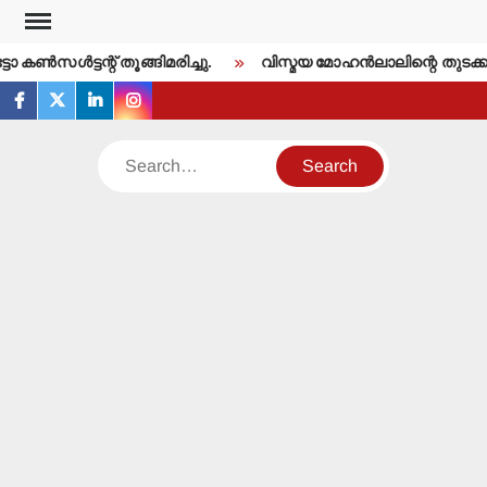
Skip
to
കണ്‍സള്‍ട്ടന്റ് തൂങ്ങിമരിച്ചു.
വിസ്മയ മോഹന്‍ലാലിന്റെ തുടക്ക
content
facebook
twitter
linkedin
instagram
Search