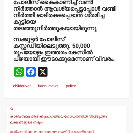
പോലീസ് കൈകാണിച്ച് വണ്ടി
നിര്‍ത്താന്‍ ആവശ്യപ്പെട്ടപ്പോള്‍ വണ്ടി
നിര്‍ത്തി ഓടിരക്ഷപ്പെടാന്‍ ശ്രമിച്ച
കുട്ടിയെ
തടഞ്ഞുനിര്‍ത്തുകയായിരുന്നു.
സക്കൂട്ടര്‍ പോലീസ്
കസ്റ്റഡിയിലെടുത്തു. 50,000
രൂപയോളം ഇത്തരം കേസില്‍
പിഴയായി ഈടാക്കുമെന്നാണ് വിവരം.
W
F
X
h
a
childdriver
kannurnews
police
at
c
s
e
Post
A
b
navigation
p
o
കാര്യമ്പലം ആടിക്കുംപാറയിലെ ഗോഡൗണില്‍ തീപിടുത്തം
ലക്ഷങ്ങളുടെ നഷ്ടം-
p
o
തളിപ്പറമ്പിലെ സ്ഥാപനത്തെ വഞ്ചിച്ച കോഴിക്കോട്