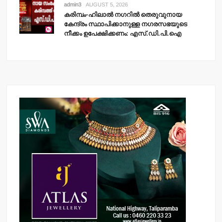
admin3
AUGUST 5, 2026
കരിമ്പം-ഹിലാല്‍ നഗറില്‍ തെരുവുനായ
കേന്ദ്രം സ്ഥാപിക്കാനുള്ള നഗരസഭയുടെ
നീക്കം ഉപേക്ഷിക്കണം: എസ്.ഡി.പി.ഐ