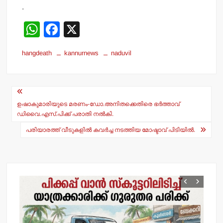
.
W
F
X
h
a
hangdeath
kannurnews
naduvil
at
c
s
e
Post
A
b
navigation
p
o
ഉഷാകുമാരിയുടെ മരണം-ഡോ.അനിതക്കെതിരെ ഭര്‍ത്താവ്
ഡിവൈ.എസ്.പിക്ക് പരാതി നല്‍കി.
p
o
പരിയാരത്ത് വീടുകളില്‍ കവര്‍ച്ച നടത്തിയ മോഷ്ടാവ് പിടിയില്‍.
k