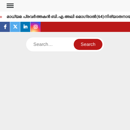
Skip
to
മാധ്യമ പ്രവര്‍ത്തകന്‍ ബി.എ.അലി മൊഗ്രാല്‍(64)നിര്യാതനായി
content
facebook
twitter
linkedin
instagram
Search