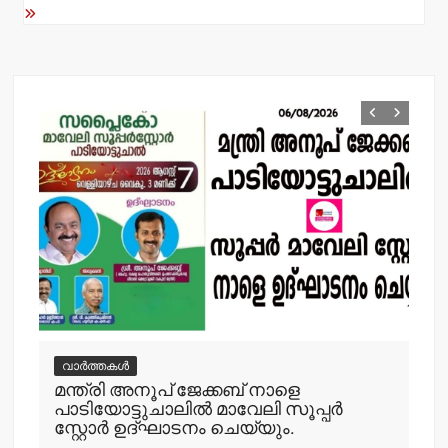
വാർത്തകൾ
േക്കബ് നാളെ
പിക്കപ്പ് വാന്‍ ഇടിച്ച് സ്‌ക്കൂട്ടര
‍ മാവേലി സൂപ്പര്‍
യാത്രക്കാരിക്ക് ഗുരുതരപരി
നം ചെയ്യും.
admin3
August 6, 2026