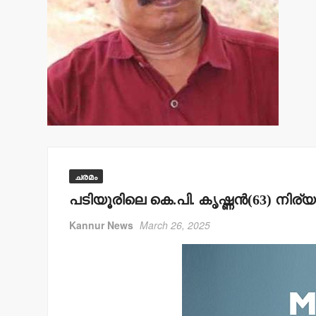
ചരമം
പടിയൂരിലെ കെ.പി. കൃഷ്ണന്‍(63) നിര
Kannur News
March 26, 2025