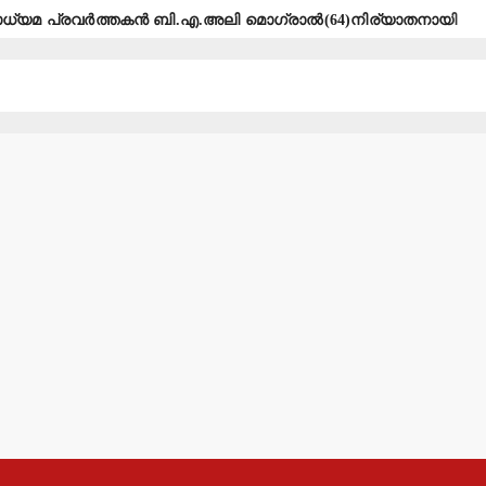
ാധ്യമ പ്രവര്‍ത്തകന്‍ ബി.എ.അലി മൊഗ്രാല്‍(64)നിര്യാതനായി
്‍ട്ട് തേടി ഹൈക്കോടതി.
‍ സ്റ്റോര്‍ ഉദ്ഘാടനം ചെയ്യും.
്ടിയെടുത്തു
െ നീക്കങ്ങള്‍ക്കേറ്റ തിരിച്ചടി
നുള്ള നഗരസഭയുടെ നീക്കം ഉപേക്ഷിക്കണം: എസ്.ഡി.പി.ഐ
ിരയാക്കിയ യുവതി പോക്‌സോ കേസില്‍ അറസ്റ്റില്‍.
ര്‍ത്തകര്‍ക്ക് 18 വര്‍ഷം തടവും 9 ലക്ഷം പിഴയും ശിക്ഷ