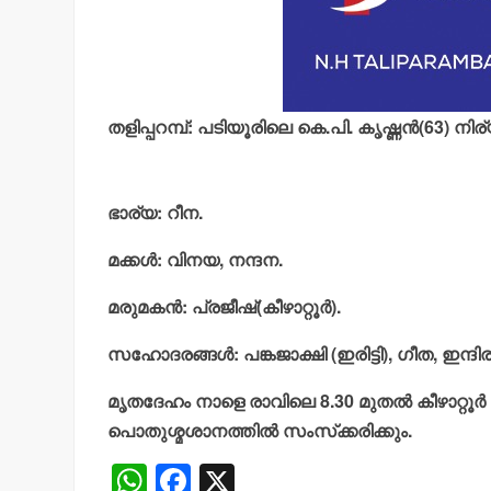
തളിപ്പറമ്പ്: പടിയൂരിലെ കെ.പി. കൃഷ്ണന്‍(63) നിര
ഭാര്യ: റീന.
മക്കള്‍: വിനയ, നന്ദന.
മരുമകന്‍: പ്രജീഷ്(കീഴാറ്റൂര്‍).
സഹോദരങ്ങള്‍: പങ്കജാക്ഷി (ഇരിട്ടി), ഗീത, ഇന്ദിര(
മൃതദേഹം നാളെ രാവിലെ 8.30 മുതല്‍ കീഴാറ്റൂര്‍ വ
പൊതുശ്മശാനത്തില്‍ സംസ്‌ക്കരിക്കും.
W
F
X