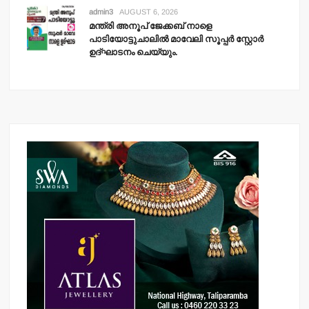
admin3
AUGUST 6, 2026
മന്ത്രി അനൂപ് ജേക്കബ് നാളെ
പാടിയോട്ടുചാലില്‍ മാവേലി സൂപ്പര്‍ സ്റ്റോര്‍
ഉദ്ഘാടനം ചെയ്യും.