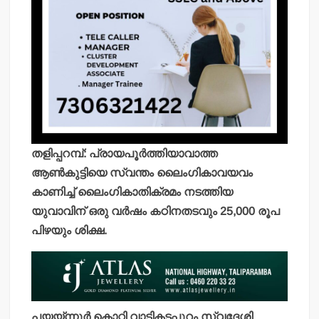
തളിപ്പറമ്പ്: പ്രായപൂര്‍ത്തിയാവാത്ത
ആണ്‍കുട്ടിയെ സ്വന്തം ലൈംഗികാവയവം
കാണിച്ച് ലൈംഗികാതിക്രമം നടത്തിയ
യുവാവിന് ഒരു വര്‍ഷം കഠിനതടവും 25,000 രൂപ
പിഴയും ശിക്ഷ.
പയയ്ന്നൂര്‍ കൊറ്റി വാടികടപ്പുറം സ്വദേശി