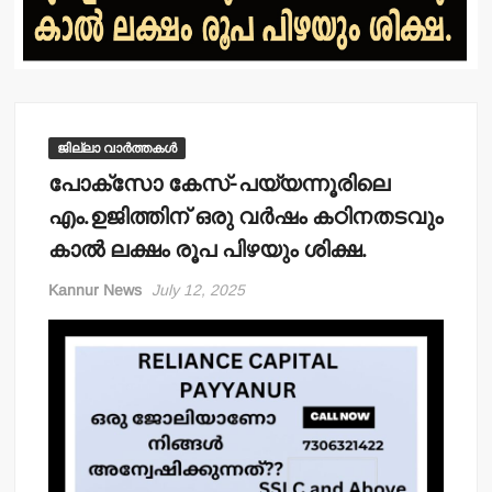
ജില്ലാ വാർത്തകൾ
പോക്‌സോ കേസ്-പയ്യന്നൂരിലെ
എം.ഉജിത്തിന് ഒരു വര്‍ഷം കഠിനതടവും
കാല്‍ ലക്ഷം രൂപ പിഴയും ശിക്ഷ.
Kannur News
July 12, 2025