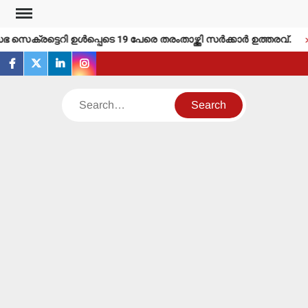
Skip
to
െക്രട്ടെറി ഉള്‍പ്പെടെ 19 പേരെ തരംതാഴ്ത്തി സര്‍ക്കാര്‍ ഉത്തരവ്.
content
facebook
twitter
linkedin
instagram
Search