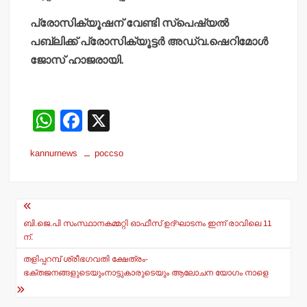
പ്രോസിക്യൂഷന് വേണ്ടി സ്‌പെഷ്യല്‍
പബ്ലിക്ക് പ്രോസിക്യൂട്ടര്‍ അഡ്വ.ഷെറിമോള്‍
ജോസ് ഹാജരായി.
W
F
X
h
a
kannurnews
poccso
at
c
s
e
Post
A
b
navigation
p
o
ബി.ജെ.പി സംസ്ഥാനകമ്മറ്റി ഓഫീസ് ഉദ്ഘാടനം ഇന്ന് രാവിലെ 11
ന്.
p
o
തളിപ്പറമ്പ് ശ്രീഭഗവതി ക്ഷേത്രം-
k
ഭക്തജനങ്ങളുടെയുംനാട്ടുകാരുടെയും ആലോചന യോഗം നാളെ