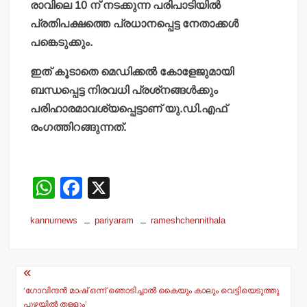
രാവിലെ 10 ന് നടക്കുന്ന പരിപാടിയില്‍
പ്രതിപക്ഷത്തെ പ്രധാനപ്പെട്ട നേതാക്കള്‍
പങ്കെടുക്കും.
ഇത് കൂടാതെ മെഡിക്കല്‍ കോളേജുമായി
ബന്ധപ്പെട്ട നിരവധി പ്രശ്‌നങ്ങള്‍ക്കും
പരിഹാരമാവശ്യപ്പെട്ടാണ് യു.ഡി.എഫ്
രംഗത്തിറങ്ങുന്നത്.
W
F
X
h
a
kannurnews
pariyaram
rameshchennithala
at
c
s
e
Post
A
b
navigation
p
o
‘ഗോവിന്ദന്‍ മാഷ് ഒന്ന് ഞൊടിച്ചാല്‍ കൈയും കാലും വെട്ടിയെടുത്തു
പുഴയില്‍ തള്ളും’