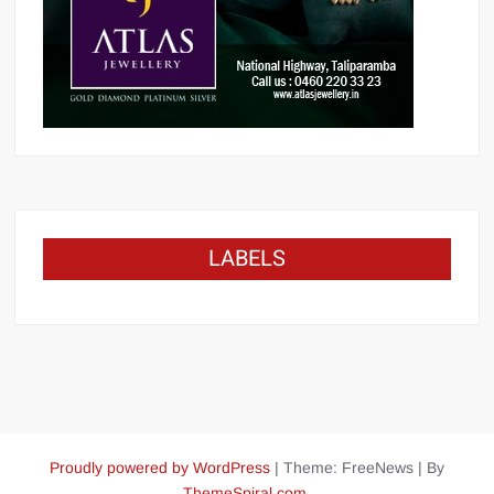
LABELS
Proudly powered by WordPress
|
Theme: FreeNews
|
By
ThemeSpiral.com
.