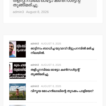
‍
തളിപ്പറമ്പിലെ ഓട്ടോ കണ്‍സള്‍ട്ടന്റ്
വി
തൂങ്ങിമരിച്ചു.
പ
admin3
August 8, 2026
adm
admin3
AUGUST 9, 2026
ഓട്ടിസം ബാധിച്ച യുവാവ് വീട്ടുപറമ്പില്‍ മരിച്ച
നിലയില്‍.
admin3
AUGUST 8, 2026
തളിപ്പറമ്പിലെ ഓട്ടോ കണ്‍സള്‍ട്ടന്റ്
തൂങ്ങിമരിച്ചു.
admin3
AUGUST 8, 2026
വിസ്മയ മോഹന്‍ലാലിന്റെ തുടക്കം പാളിയോ?