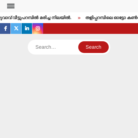
Skip
to
് വീട്ടുപറമ്പില്‍ മരിച്ച നിലയില്‍.
തളിപ്പറമ്പിലെ ഓട്ടോ കണ്‍സള്‍ട
content
facebook
twitter
linkedin
instagram
Search