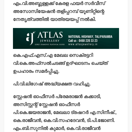
എം.വി.അബ്ദുള്ളക്ക് കേരള ഫയര്‍ സര്‍വീസ്
അസോസിയേഷന്‍ തളിപ്പറമ്പ് യൂണിറ്റിന്റെ
നേതൃത്വത്തില്‍ യാത്രയയപ്പ് നല്‍കി.
കെ.എഫ്.എസ്.എ മേഖല സെക്രട്ടറി
വി.കെ.അഫ്‌സല്‍ചടങ്ങ് ഉദ്ഘാടനം ചെയ്ത്
ഉപഹാരം സമര്‍പ്പിച്ചു.
പി.വി.ലിഗേഷ് അദ്ധ്യക്ഷത വഹിച്ചു.
സ്റ്റേഷന്‍ ഓഫീസര്‍ പ്രേമരാജന്‍ കക്കാടി,
അസിസ്റ്റന്റ് സ്റ്റേഷന്‍ ഓഫീസര്‍
പി.കെ.ജയരാജന്‍, മേഖലാ ട്രഷറര്‍ എ.സിനീഷ്.,
കെ.രാജീവന്‍, കെ.വി.സഹദേവന്‍, ടി.പി.ജോണി.
എം.ബി.സുനില്‍ കുമാര്‍, കെ.വി.രാജീവന്‍