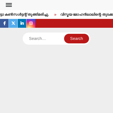
Skip
to
ണ്‍സള്‍ട്ടന്റ് തൂങ്ങിമരിച്ചു.
വിസ്മയ മോഹന്‍ലാലിന്റെ തുടക്ക
content
facebook
twitter
linkedin
instagram
Search