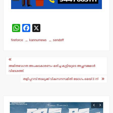
W
F
X
h
a
fireforce
kannurnews
sendoff
at
c
s
e
Post
A
b
navigation
p
o
അമിതവേഗത അപകടകാരണം–മരിച്ച കുട്ടിയുടെ അച്ഛനമ്മമാര്‍
വിദേശത്ത്.
p
o
തളിപ്പറമ്പ് താലൂക്ക് വികസനസമിതി യോഗം മെയ്-3 ന്-
k