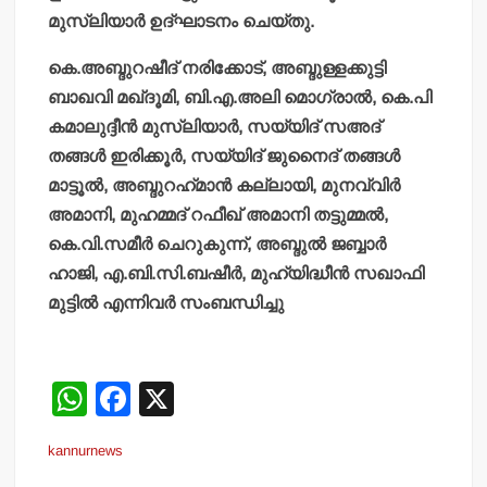
മുസ്ലിയാര്‍ ഉദ്ഘാടനം ചെയ്തു.
കെ.അബ്ദുറഷീദ് നരിക്കോട്, അബ്ദുള്ളക്കുട്ടി
ബാഖവി മഖ്ദൂമി, ബി.എ.അലി മൊഗ്രാല്‍, കെ.പി
കമാലുദ്ദീന്‍ മുസ്ലിയാര്‍, സയ്യിദ് സഅദ്
തങ്ങള്‍ ഇരിക്കൂര്‍, സയ്യിദ് ജുനൈദ് തങ്ങള്‍
മാട്ടൂല്‍, അബ്ദുറഹ്‌മാന്‍ കല്ലായി, മുനവ്വിര്‍
അമാനി, മുഹമ്മദ് റഫീഖ് അമാനി തട്ടുമ്മല്‍,
കെ.വി.സമീര്‍ ചെറുകുന്ന്, അബ്ദുല്‍ ജബ്ബാര്‍
ഹാജി, എ.ബി.സി.ബഷീര്‍, മുഹ്യിദ്ധീന്‍ സഖാഫി
മുട്ടില്‍ എന്നിവര്‍ സംബന്ധിച്ചു
W
F
X
h
a
kannurnews
at
c