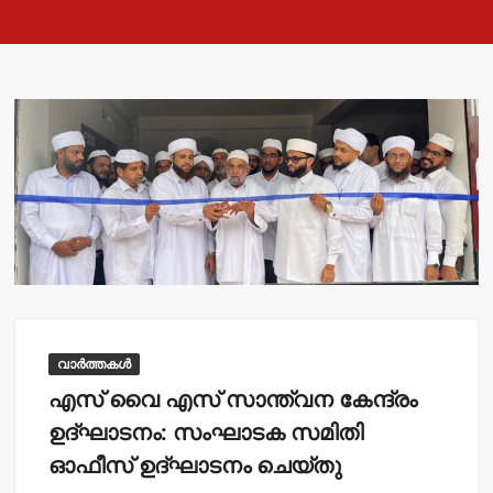
വാർത്തകൾ
എസ് വൈ എസ് സാന്ത്വന കേന്ദ്രം
ഉദ്ഘാടനം: സംഘാടക സമിതി
ഓഫീസ് ഉദ്ഘാടനം ചെയ്തു