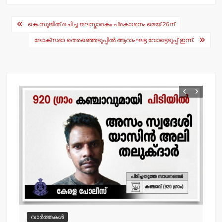
s
e
Post
A
b
കെ.സുജിത് രചിച്ച ജലസ്മാരകം പ്രകാശനം മെയ് 26ന്
navigation
p
o
ലോക്‌സഭാ തെരഞ്ഞെടുപ്പില്‍ ആറാംഘട്ട വോട്ടെടുപ്പ് ഇന്ന്.
p
o
k
വാർത്തകൾ
വ